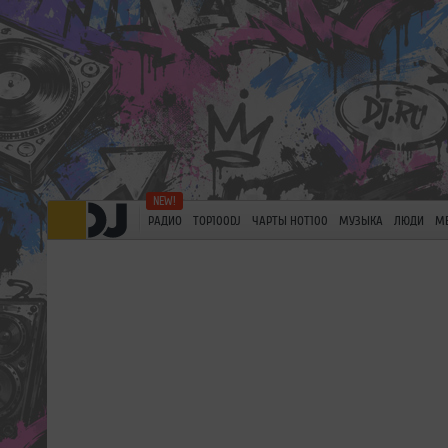
РАДИО
TOP100DJ
ЧАРТЫ HOT100
МУЗЫКА
ЛЮДИ
М