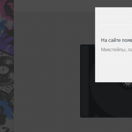
На сайте поя
Микстейпы, л