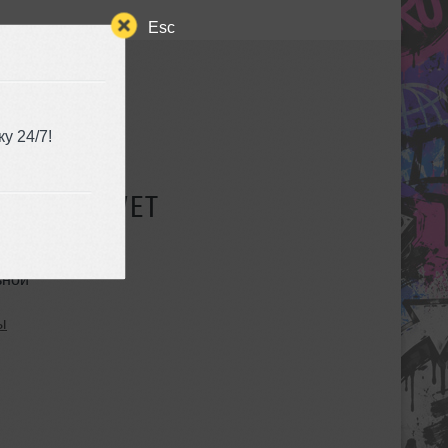
Esc
у 24/7!
СУЩЕСТВУЕТ
ьной
ы