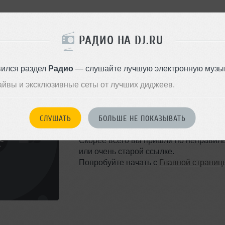
РАДИО НА DJ.RU
вился раздел
Радио
— слушайте лучшую электронную музык
айвы и эксклюзивные сеты от лучших диджеев.
ТАКОЙ СТРАНИЦЫ НЕ 
СЛУШАТЬ
БОЛЬШЕ НЕ ПОКАЗЫВАТЬ
Ошибка 404
Скорее всего вы пришли по неправил
или очень старой ссылке.
Попробуйте начать с
Главной страниц