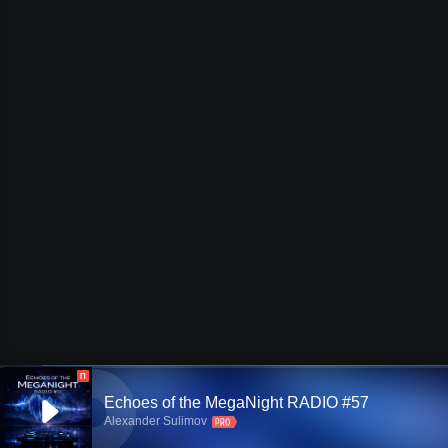
П
Echoes of the MegaNight RADIO #57
Alexander Sulimov