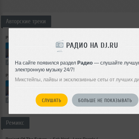
Авторские треки
Project Of The Future
➝
Project Of The Future - Good Morning 2011 (Original Mix)
РАДИО НА DJ.RU
5:06
7 раз
1
4.7 MB, 25
Авторский трек
В плейлист
2
На сайте появился раздел
Радио
— слушайте лучшу
электронную музыку 24/7!
Project Of The Future
➝
Project Of The Future - Kiss My Ass (Original Mix)
Микстейпы, лайвы и эксклюзивные сеты от лучших д
5:59
5 раз
1
5.5 MB, 16
СЛУШАТЬ
БОЛЬШЕ НЕ ПОКАЗЫВАТЬ
Авторский трек
В плейлист
2
Ремикс