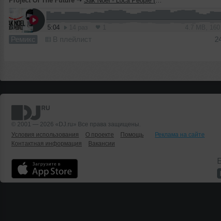
Project Of The Future
➝
Sak Noel - Loca People (Project Of The Future Remix)
5:04
14 раз
1
4.7 MB, 16
Ремикс
В плейлист
2
© 2001 — 2026 «DJ.ru» Все права защищены.
Условия использования
О проекте
Помощь
Реклама на сайте
Контактная информация
Вакансии
Б