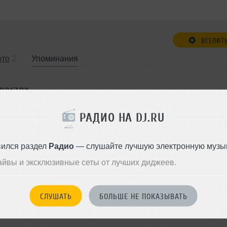
ВСЕЛИТ
ото
2
Упоминания
овостях
РАДИО НА DJ.RU
nzip, пришлите нам любой текст для новости в свободной ф
я, новые релизы, коллаборации, туры, фестивали, подписа
вился раздел
Радио
— слушайте лучшую электронную музык
ла, ремиксы, радиошоу, мастер-классы, награды, смена стил
айвы и эксклюзивные сеты от лучших диджеев.
и.
 — наш журналист профессионально оформит материал и
ень.
СЛУШАТЬ
БОЛЬШЕ НЕ ПОКАЗЫВАТЬ