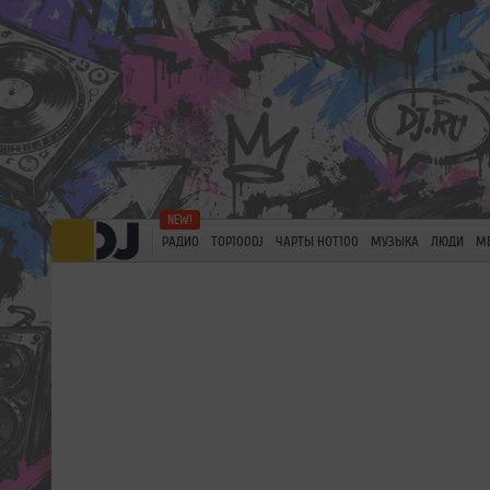
РАДИО
TOP100DJ
ЧАРТЫ HOT100
МУЗЫКА
ЛЮДИ
М