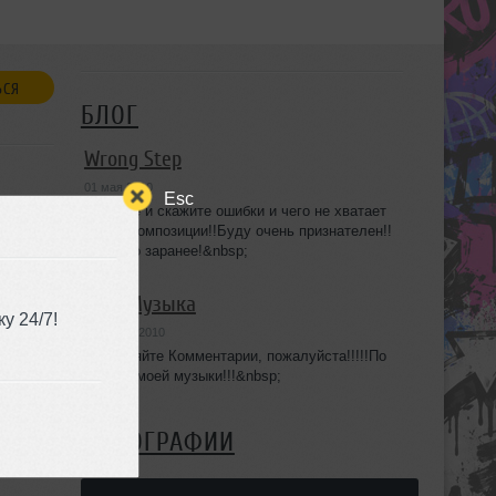
ЬСЯ
БЛОГ
Wrong Step
01 мая 2010
Esc
Оцените и скажите ошибки и чего не хватает
в этой композиции!!Буду очень признателен!!
орме
Спасибо заранее!&nbsp;
Моя Музыка
ние
у 24/7!
15 марта 2010
я или
Оставляйте Комментарии, пожалуйста!!!!!По
поводу моей музыки!!!&nbsp;
ФОТОГРАФИИ