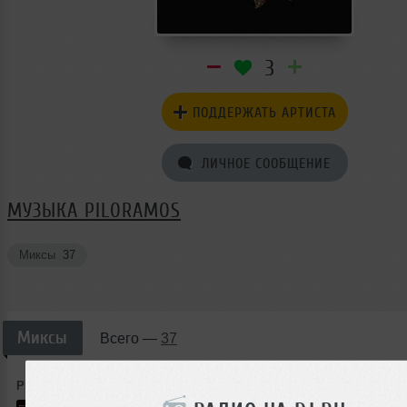
3
ПОДДЕРЖАТЬ АРТИСТА
ЛИЧНОЕ СООБЩЕНИЕ
МУЗЫКА PILORAMOS
Миксы
37
Миксы
Всего —
37
Piloramos
➝
Soft tape ( PROSTEREO RECORDS 3 YEARS)