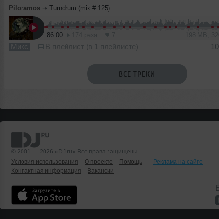
Piloramos
➝
Turndrum (mix # 125)
86:00
174 раза
7
198 MB, 3
Микс
В плейлист (в 1 плейлисте)
10
ВСЕ ТРЕКИ
© 2001 — 2026 «DJ.ru» Все права защищены.
Условия использования
О проекте
Помощь
Реклама на сайте
Контактная информация
Вакансии
Б