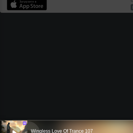
Ш
Wingless Love Of Trance 107