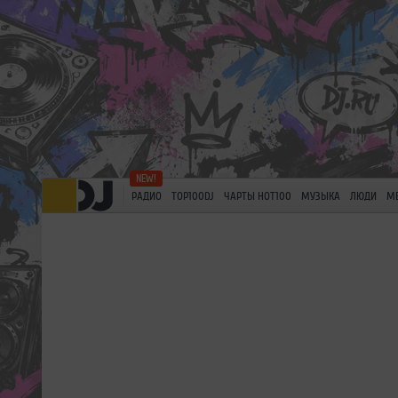
РАДИО
TOP100DJ
ЧАРТЫ HOT100
МУЗЫКА
ЛЮДИ
М