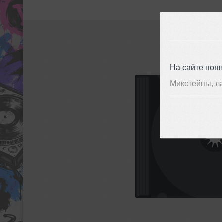
На сайте поя
Микстейпы, л