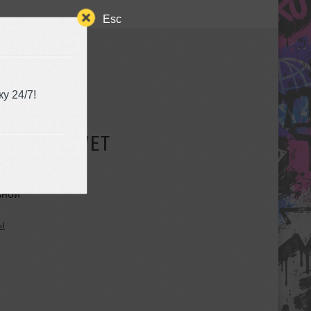
Esc
у 24/7!
СУЩЕСТВУЕТ
ьной
ы