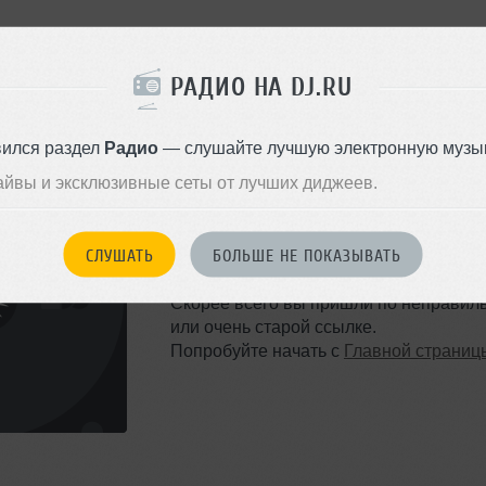
РАДИО НА DJ.RU
вился раздел
Радио
— слушайте лучшую электронную музык
айвы и эксклюзивные сеты от лучших диджеев.
ТАКОЙ СТРАНИЦЫ НЕ 
СЛУШАТЬ
БОЛЬШЕ НЕ ПОКАЗЫВАТЬ
Ошибка 404
Скорее всего вы пришли по неправил
или очень старой ссылке.
Попробуйте начать с
Главной страниц