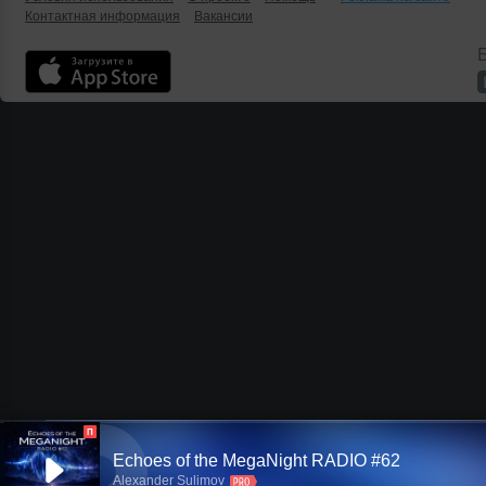
Контактная информация
Вакансии
Б
П
Echoes of the MegaNight RADIO #62
Alexander Sulimov