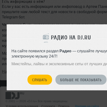
Есть информация о нём?
Если у вас есть информация или инфоповод о Артем Панк
пришлите нам любой текст для новости в свободной форм
Telegram бот.
Что может быть интересно:
громкие выступления, новы
коллаборации, туры, фестивали, подписание контрактов с
запуск собственного лейбла, ремиксы, радиошоу, мастер-к
РАДИО НА DJ.RU
награды, смена стиля или любые другие события из мира
музыки.
На сайте появился раздел
Радио
— слушайте лучшу
Можно писать на любом языке, даже с ошибками — наш ж
электронную музыку 24/7!
профессионально оформит материал и опубликует новость
Микстейпы, лайвы и эксклюзивные сеты от лучших д
или на следующий день.
Написать в @DjruBot
СЛУШАТЬ
БОЛЬШЕ НЕ ПОКАЗЫВАТЬ
© 2001 — 2026 «DJ.ru» Все права защищены.
Условия использования
О проекте
Помощь
Реклама на сайте