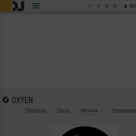
ВХ
OXYEN
Профиль
Лента
Музыка
1
Упоминан