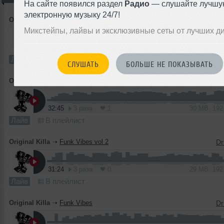
На сайте появился раздел
Радио
— слушайте лучшу
электронную музыку 24/7!
Original Killa
➝
Funk Vibes vol 4
Микстейпы, лайвы и эксклюзивные сеты от лучших д
32:40
10 раз
0
30 MB, 19
Лайв
В плейлист
СЛУШАТЬ
БОЛЬШЕ НЕ ПОКАЗЫВАТЬ
Original Killa
➝
Funk Vibes vol 3
32:45
3 раза
1
30 MB, 19
Лайв
В плейлист
Original Killa
➝
Funk Vibes vol 2
31:24
3 раза
0
29 MB, 19
Лайв
В плейлист
Original Killa
➝
Funk Vibes