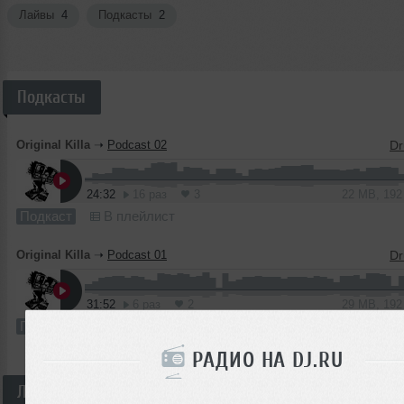
Лайвы
4
Подкасты
2
Подкасты
Original Killa
➝
Podcast 02
24:32
16 раз
3
22 MB, 19
Подкаст
В плейлист
Original Killa
➝
Podcast 01
31:52
6 раз
2
29 MB, 19
Подкаст
В плейлист
РАДИО НА DJ.RU
Лайвы