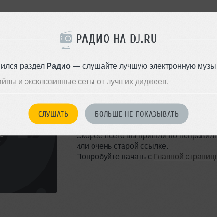
РАДИО НА DJ.RU
вился раздел
Радио
— слушайте лучшую электронную музык
айвы и эксклюзивные сеты от лучших диджеев.
ТАКОЙ СТРАНИЦЫ НЕ 
СЛУШАТЬ
БОЛЬШЕ НЕ ПОКАЗЫВАТЬ
Ошибка 404
Скорее всего вы пришли по неправил
или очень старой ссылке.
Попробуйте начать с
Главной страниц