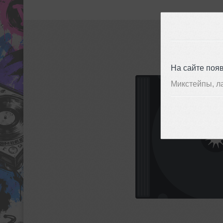
На сайте поя
Микстейпы, л