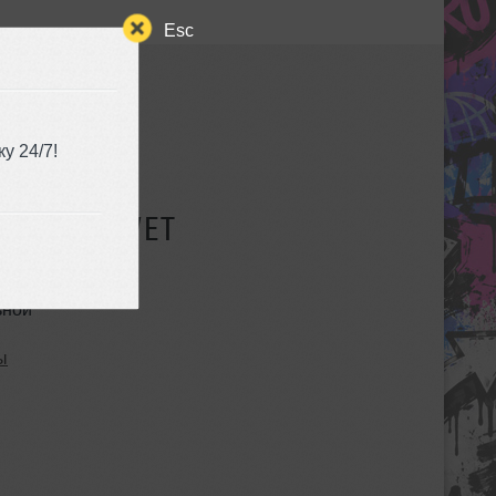
Esc
у 24/7!
СУЩЕСТВУЕТ
ьной
ы