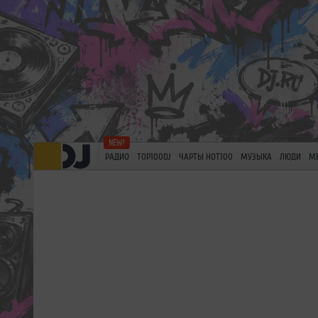
РАДИО
TOP100DJ
ЧАРТЫ HOT100
МУЗЫКА
ЛЮДИ
М