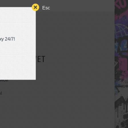
Esc
у 24/7!
СУЩЕСТВУЕТ
ьной
ы