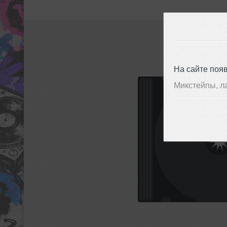
На сайте поя
Микстейпы, л