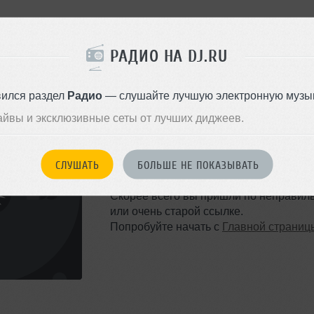
РАДИО НА DJ.RU
вился раздел
Радио
— слушайте лучшую электронную музык
айвы и эксклюзивные сеты от лучших диджеев.
ТАКОЙ СТРАНИЦЫ НЕ 
СЛУШАТЬ
БОЛЬШЕ НЕ ПОКАЗЫВАТЬ
Ошибка 404
Скорее всего вы пришли по неправил
или очень старой ссылке.
Попробуйте начать с
Главной страниц