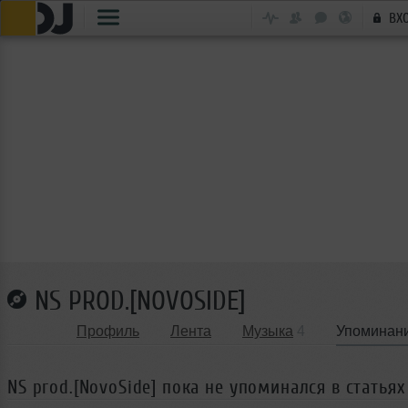
ВХ
NS PROD.[NOVOSIDE]
Профиль
Лента
Музыка
4
Упоминан
NS prod.[NovoSide] пока не упоминался в статьях