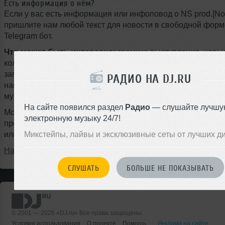
Есть информация о нём?
Если у вас есть информация или инфоповод о NS prod.[No
пришлите нам любой текст для новости в свободной форм
Telegram бот.
Что может быть интересно:
громкие выступления, новы
коллаборации, туры, фестивали, подписание контрактов с
запуск собственного лейбла, ремиксы, радиошоу, мастер-к
РАДИО НА DJ.RU
награды, смена стиля или любые другие события из мира
музыки.
На сайте появился раздел
Радио
— слушайте лучшу
Можно писать на любом языке, даже с ошибками — наш ж
электронную музыку 24/7!
профессионально оформит материал и опубликует новость
Микстейпы, лайвы и эксклюзивные сеты от лучших д
или на следующий день.
Написать в @DjruBot
СЛУШАТЬ
БОЛЬШЕ НЕ ПОКАЗЫВАТЬ
© 2001 — 2026 «DJ.ru» Все права защищены.
Условия использования
О проекте
Помощь
Реклама на сайте