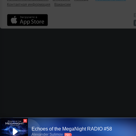
Контактная информация
Вакансии
Б
П
Echoes of the MegaNight RADIO #58
Alexander Sulimov