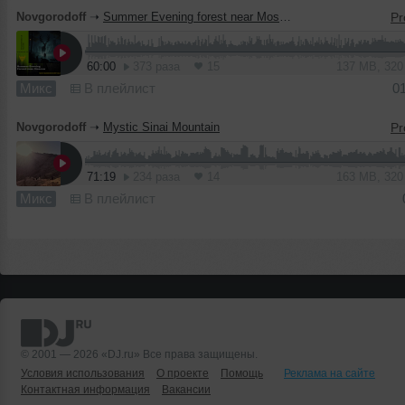
Novgorodoff
➝
Summer Evening forest near Moscow live mix
60:00
373 раза
15
137 MB, 32
Микс
В плейлист
0
Novgorodoff
➝
Mystic Sinai Mountain
71:19
234 раза
14
163 MB, 32
Микс
В плейлист
© 2001 — 2026 «DJ.ru» Все права защищены.
Условия использования
О проекте
Помощь
Реклама на сайте
Контактная информация
Вакансии