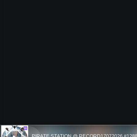
Ш
PIRATE STATION @ RECORD17072026 #128