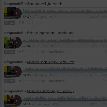
Novgorodoff
➝
Synthetic twilight live mix
63:39
720 раз
26
146 MB, 32
Микс
В плейлист
Novgorodoff
➝
Belarus impressions - castles and potatoes live mix
66:34
1281 раз
32
152 MB, 32
Микс
В плейлист (в 1 плейлисте)
1
Novgorodoff
➝
Moscow Deep Hungry Game Treff8 (live mix)
61:38
861 раз
39
141 MB, 32
Микс
В плейлист (в 1 плейлисте)
05
Novgorodoff
➝
Moscow's Deep Hunger Games (live mix)
61:11
1044 раза
54
140 MB, 32