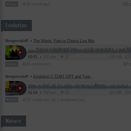
Микс
В плейлист
03 
Evolution
Novgorodoff
➝
The Matrix: Fate or Choice Live Mix
60:51
438 раз
20
139 MB, 32
Микс
В плейлист
07 
Novgorodoff
➝
Evolution 2: CHAT GPT and Typewriter Dance Battle Club Mix (live)
61:54
338 раз
16
142 MB, 32
Микс
В плейлист (в 2 плейлистах)
Nature