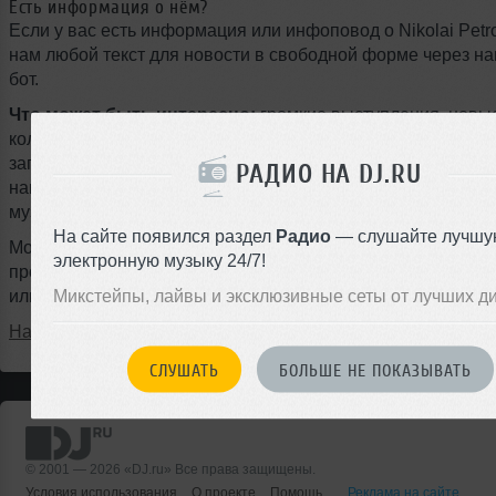
Есть информация о нём?
Если у вас есть информация или инфоповод о Nikolai Petr
нам любой текст для новости в свободной форме через на
бот.
Что может быть интересно:
громкие выступления, новы
коллаборации, туры, фестивали, подписание контрактов с
запуск собственного лейбла, ремиксы, радиошоу, мастер-к
РАДИО НА DJ.RU
награды, смена стиля или любые другие события из мира
музыки.
На сайте появился раздел
Радио
— слушайте лучшу
Можно писать на любом языке, даже с ошибками — наш ж
электронную музыку 24/7!
профессионально оформит материал и опубликует новость
Микстейпы, лайвы и эксклюзивные сеты от лучших д
или на следующий день.
Написать в @DjruBot
СЛУШАТЬ
БОЛЬШЕ НЕ ПОКАЗЫВАТЬ
© 2001 — 2026 «DJ.ru» Все права защищены.
Условия использования
О проекте
Помощь
Реклама на сайте