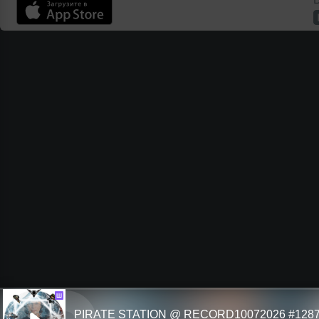
Ш
PIRATE STATION @ RECORD10072026 #128