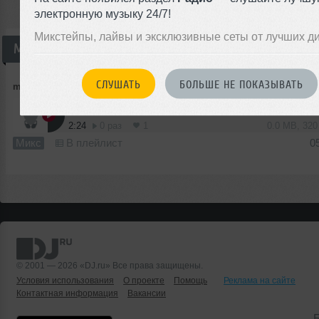
электронную музыку 24/7!
Микстейпы, лайвы и эксклюзивные сеты от лучших д
Микс
СЛУШАТЬ
БОЛЬШЕ НЕ ПОКАЗЫВАТЬ
miffodiy
➝
ElecntroBass
2:24
0 раз
1
0.0 MB, 32
Микс
В плейлист
0
© 2001 — 2026 «DJ.ru» Все права защищены.
Условия использования
О проекте
Помощь
Реклама на сайте
Контактная информация
Вакансии
Б