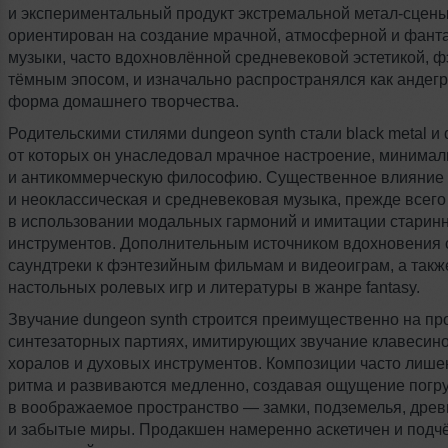
и экспериментальный продукт экстремальной
метал-сцены
ориентирован на создание мрачной, атмосферной и фант
музыки, часто вдохновлённой средневековой эстетикой, ф
тёмным эпосом, и изначально распространялся как андег
форма домашнего творчества.
Родительскими стилями dungeon synth стали black metal и d
от которых он унаследовал мрачное настроение, минима
и антикоммерческую философию. Существенное влияние 
и неоклассическая и средневековая музыка, прежде всего
в использовании модальных гармоний и имитации старин
инструментов. Дополнительным источником вдохновения 
саундтреки к фэнтезийным фильмам и видеоиграм, а также
настольных ролевых игр и литературы в жанре fantasy.
Звучание dungeon synth строится преимущественно на пр
синтезаторных партиях, имитирующих звучание клавесино
хоралов и духовых инструментов. Композиции часто лише
ритма и развиваются медленно, создавая ощущение погр
в воображаемое пространство — замки, подземелья, древ
и забытые миры. Продакшен намеренно аскетичен и подч