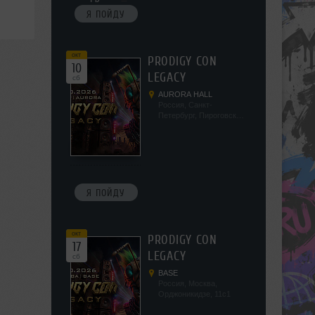
Я ПОЙДУ
окт
PRODIGY CON
10
LEGACY
сб
AURORA HALL
Россия, Санкт-
Петербург, Пироговская
наб, 5/2
Я ПОЙДУ
окт
PRODIGY CON
17
LEGACY
сб
BASE
Россия, Москва,
Орджоникидзе, 11с1