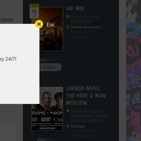
сен
VIP MIX
19
,
сб
Romeo
,
Ivan Spell
,
-сцена
Кефир
,
Renat
Esc
кой
Репино Ленинское
Россия, Санкт-
Петербург,
Ленинградская обл, п.
ами
Ленинское, ул.
Советская 171
у 24/7!
Идут —
4
Я ПОЙДУ
ная
сен
SUANDA MUSIC
19
550 HERE & NOW
сб
MOSCOW
Sean Tyas
,
Eximinds
,
Roman Messer
,
Aimoon
,
Alexander Spark
,
Sergey
Salekhov
,
Georgio Safo
,
Свобода
AlexSo
,
Tim Air
Россия, Москва,
Ленинградский
Идут —
2
проспект, 47с19