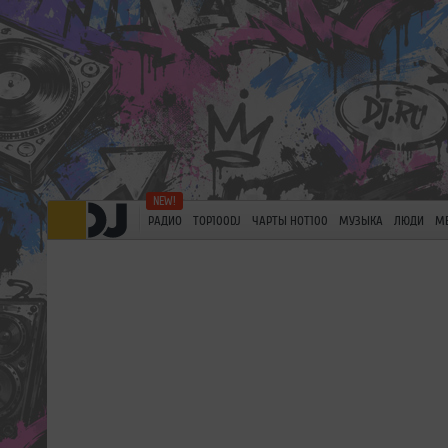
РАДИО
TOP100DJ
ЧАРТЫ HOT100
МУЗЫКА
ЛЮДИ
М