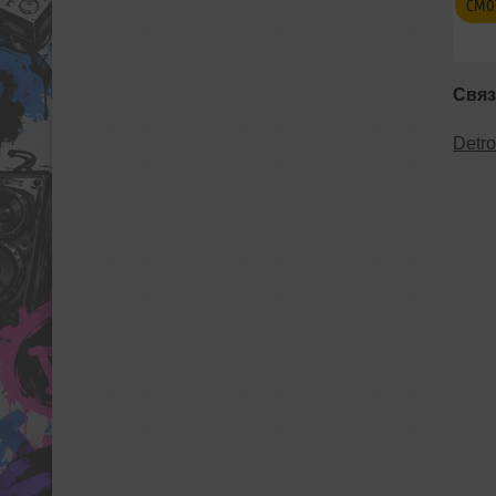
СМО
Связ
Detro