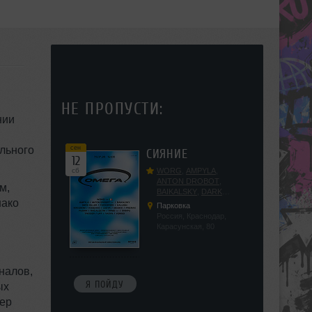
НЕ ПРОПУСТИ:
нии
льного
сен
СИЯНИЕ
12
сб
WORG
,
AMPYLA
,
ANTON DROBOT
,
м,
BAIKALSKY
,
DARK
ако
DILLER
,
FUCKOPSSS
,
Парковка
KALUGIN
,
KITEGNOM
,
Россия, Краснодар,
KODENKO
,
LEEYA
,
Карасунская, 80
MEDIKA
,
PRIZRAK
,
PUSHIN
,
RAS ALGETHI
,
RPMD
,
SHINPU
,
TRIGGER
,
UFF
,
YASYA
,
налов,
VERIGO
Я ПОЙДУ
ых
eep