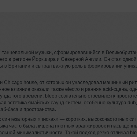
ой танцевальной музыки, сформировавшийся в Великобрита
сего в регионе Йоркшира и Северной Англии. Он стал одной
ры
в Британии и сыграл важную роль в формировании уника
o и Chicago house, от которых он унаследовал машинный рит
ное влияние оказали также electro и ранняя
acid-сцена,
одн
аунда
того времени, bleep сознательно стремился к простоте
вая эстетика ямайских
саунд-систем,
особенно культура dub,
саб-баса
и пространства.
х синтезаторных «писках» — коротких, высокочастотных сиг
зыка часто была лишена плотных аранжировок и насыщенн
льной минималистичности. Такой подход резко отличал bl