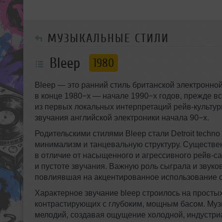
МУЗЫКАЛЬНЫЕ СТИЛИ
Bleep
1980
Bleep — это ранний стиль британской электронн
в конце 1980−х — начале 1990−х годов, прежде в
из первых локальных интерпретаций
рейв-культу
звучания английской электроники начала 90−х.
Родительскими стилями Bleep стали Detroit techn
минимализм и танцевальную структуру. Существен
в отличие от насыщенного и агрессивного
рейв-с
и пустоте звучания. Важную роль сыграла и звуко
повлиявшая на акцентированное использование
Характерное звучание bleep строилось на просты
контрастирующих с глубоким, мощным басом. Му
мелодий, создавая ощущение холодной, индустриа