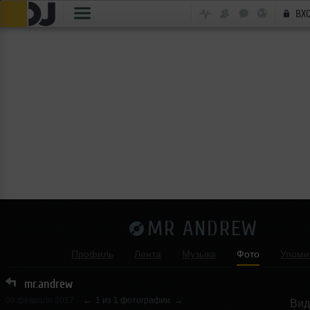
ВХ
MR ANDREW
Профиль
Лента
Музыка
Фото
Упоми
mr.andrew
09 февраля 2017
←
1 из 1 фотографии
→
Вид