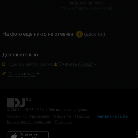
войдите на сайт
чтобы оставить комментарий
На фото еще никто не отмечен
(десктоп)
Дополнительно
Скачать
Сделать аватар
(десктоп)
463x617
Ссылка и код
© 2001 — 2026 «DJ.ru» Все права защищены.
Условия использования
О проекте
Помощь
Реклама на сайте
Контактная информация
Вакансии
Б