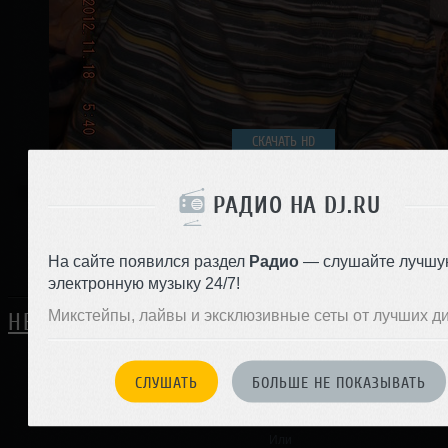
СКАЧАТЬ HD
РАДИО НА DJ.RU
0
Поделиться с друзьями:
На сайте появился раздел
Радио
— слушайте лучшу
электронную музыку 24/7!
Микстейпы, лайвы и эксклюзивные сеты от лучших д
НЕТ ОТЗЫВОВ
СЛУШАТЬ
БОЛЬШЕ НЕ ПОКАЗЫВАТЬ
ЗАРЕГИСТРИРУЙТЕСЬ
Или