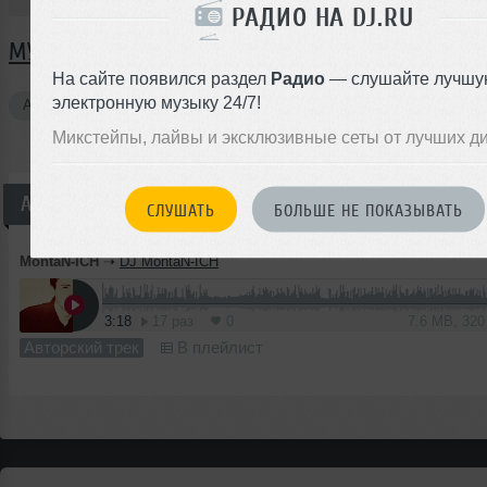
РАДИО НА DJ.RU
МУЗЫКА MONTAN-ICH
На сайте появился раздел
Радио
— слушайте лучшу
электронную музыку 24/7!
Авторские треки
1
Микстейпы, лайвы и эксклюзивные сеты от лучших д
Авторский трек
СЛУШАТЬ
БОЛЬШЕ НЕ ПОКАЗЫВАТЬ
MontaN-ICH
➝
DJ MontaN-ICH
3:18
17 раз
0
7.6 MB, 32
Авторский трек
В плейлист