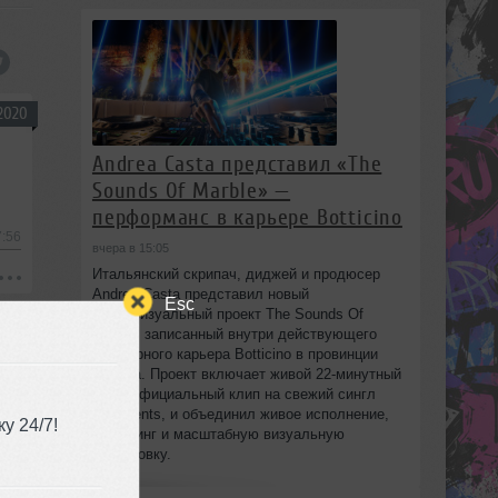
2020
Andrea Casta представил «The
Sounds Of Marble» —
перформанс в карьере Botticino
7:56
вчера в 15:05
Итальянский скрипач, диджей и продюсер
Andrea Casta представил новый
Esc
аудиовизуальный проект The Sounds Of
Marble, записанный внутри действующего
2019
мраморного карьера Botticino в провинции
Brescia. Проект включает живой 22‑минутный
сет и официальный клип на свежий сингл
Fragments, и объединил живое исполнение,
у 24/7!
диджеинг и масштабную визуальную
постановку.
5:11