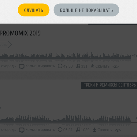
В очередь
Комментировать
</>
05:11
1753
Скачать
СЛУШАТЬ
БОЛЬШЕ НЕ ПОКАЗЫВАТЬ
HOUSE, МИКСЫ И ЛАЙВЫ 
 PROMOMIX 2019
ouse
-4
 очередь
Комментировать
</>
49:58
331
Скачать
ТРЕКИ И РЕМИКСЫ СЕНТЯБРЬ 
-
 очередь
Комментировать
</>
05:31
1039
Скачать