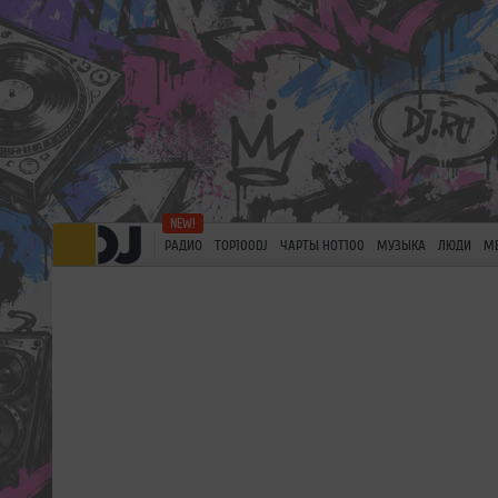
РАДИО
TOP100DJ
ЧАРТЫ HOT100
МУЗЫКА
ЛЮДИ
М