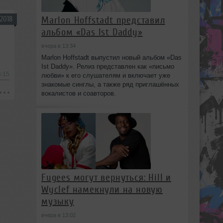
Marlon Hoffstadt представил
2018
альбом «Das Ist Daddy»
вчера в 13:34
Marlon Hoffstadt выпустил новый альбом «Das
Ist Daddy». Релиз представлен как «письмо
6:15
любви» к его слушателям и включает уже
знакомые синглы, а также ряд приглашённых
вокалистов и соавторов.
Fugees могут вернуться: Hill и
Wyclef намекнули на новую
музыку
вчера в 13:02