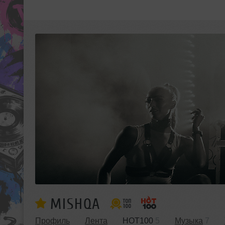
MISHQA
Профиль
Лента
HOT100
5
Музыка
7