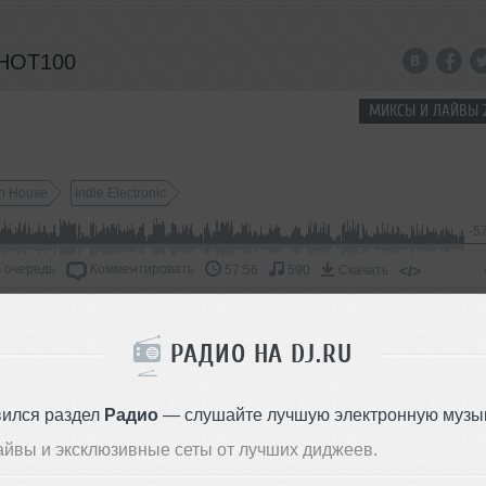
 HOT100
МИКСЫ И ЛАЙВЫ 
h House
Indie Electronic
-5
 очередь
Комментировать
</>
57:56
590
Скачать
ТРЕКИ И РЕМИКСЫ 
РАДИО НА DJ.RU
ot To Keep On (MISHQA bootleg rework)
вился раздел
Радио
— слушайте лучшую электронную музык
айвы и эксклюзивные сеты от лучших диджеев.
-