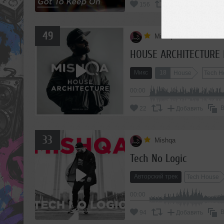
156
Добавить
49
Mishqa
HOUSE ARCHITECTURE
Микс
18
House
Tech H
00:00
В
22
Добавить
33
Mishqa
Tech No Logic
Авторский трек
Tech House
00:00
В
94
Добавить