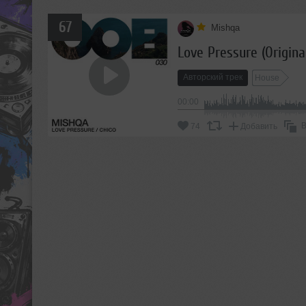
67
Mishqa
Love Pressure (Origina
Авторский трек
House
00:00
В
74
Добавить