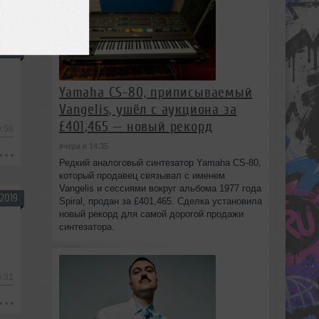
2019
Yamaha CS-80, приписываемый
Vangelis, ушёл с аукциона за
£401,465 — новый рекорд
9:58
вчера в 14:35
Редкий аналоговый синтезатор Yamaha CS-80,
который продавец связывал с именем
Vangelis и сессиями вокруг альбома 1977 года
2019
Spiral, продан за £401,465. Сделка установила
новый рекорд для самой дорогой продажи
синтезатора.
5:31