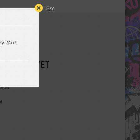
Esc
у 24/7!
СУЩЕСТВУЕТ
ьной
ы