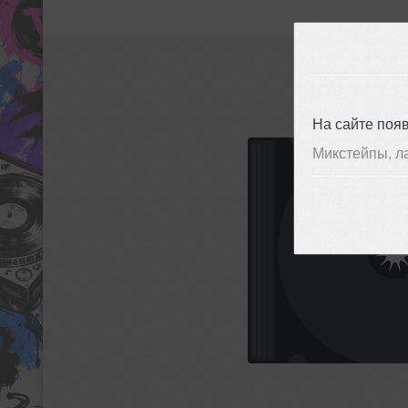
На сайте поя
Микстейпы, л