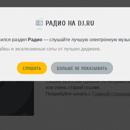
РАДИО НА DJ.RU
вился раздел
Радио
— слушайте лучшую электронную музык
айвы и эксклюзивные сеты от лучших диджеев.
ТАКОЙ СТРАНИЦЫ НЕ 
СЛУШАТЬ
БОЛЬШЕ НЕ ПОКАЗЫВАТЬ
Ошибка 404
Скорее всего вы пришли по неправил
или очень старой ссылке.
Попробуйте начать с
Главной страниц