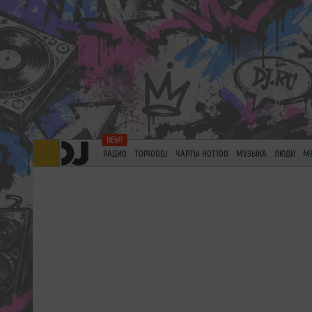
РАДИО
TOP100DJ
ЧАРТЫ HOT100
МУЗЫКА
ЛЮДИ
М