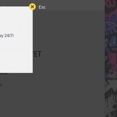
Esc
у 24/7!
СУЩЕСТВУЕТ
ьной
ы