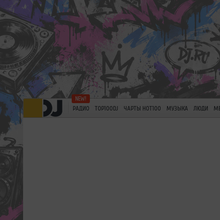
РАДИО
TOP100DJ
ЧАРТЫ HOT100
МУЗЫКА
ЛЮДИ
М