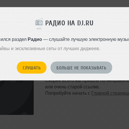
РАДИО НА DJ.RU
вился раздел
Радио
— слушайте лучшую электронную музык
айвы и эксклюзивные сеты от лучших диджеев.
ТАКОЙ СТРАНИЦЫ НЕ 
СЛУШАТЬ
БОЛЬШЕ НЕ ПОКАЗЫВАТЬ
Ошибка 404
Скорее всего вы пришли по неправил
или очень старой ссылке.
Попробуйте начать с
Главной страниц