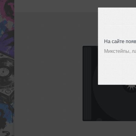
На сайте поя
Микстейпы, л