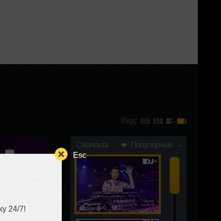
Вид:
Сначала
Популярные
Esc
0
0
0
у 24/7!