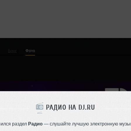
Блог
Фото
РАДИО НА DJ.RU
вился раздел
Радио
— слушайте лучшую электронную музык