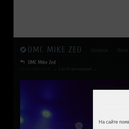
DMC MIKE ZED
Профиль
Лента
DMC Mike Zed
22 сентября 2015
←
1 из 35 фотографий
→
На сайте поя