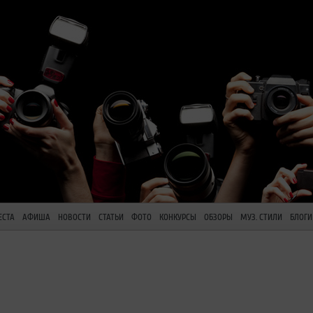
ЕСТА
АФИША
НОВОСТИ
СТАТЬИ
ФОТО
КОНКУРСЫ
ОБЗОРЫ
МУЗ. СТИЛИ
БЛОГИ