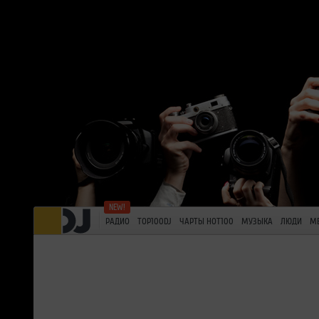
РАДИО
TOP100DJ
ЧАРТЫ HOT100
МУЗЫКА
ЛЮДИ
М