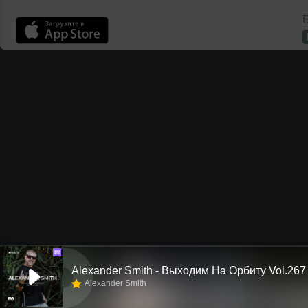
Б
Ш
Alexander Smith - Выходим На Орбиту Vol.267
Alexander Smith