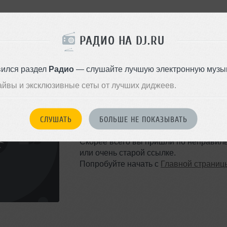
РАДИО НА DJ.RU
вился раздел
Радио
— слушайте лучшую электронную музык
айвы и эксклюзивные сеты от лучших диджеев.
ТАКОЙ СТРАНИЦЫ НЕ 
СЛУШАТЬ
БОЛЬШЕ НЕ ПОКАЗЫВАТЬ
Ошибка 404
Скорее всего вы пришли по неправил
или очень старой ссылке.
Попробуйте начать с
Главной страниц