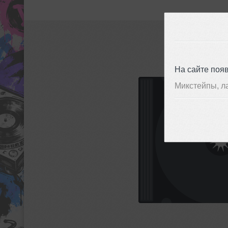
На сайте поя
Микстейпы, л