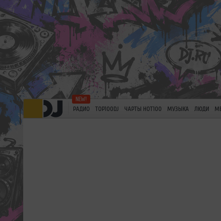
РАДИО
TOP100DJ
ЧАРТЫ HOT100
МУЗЫКА
ЛЮДИ
М