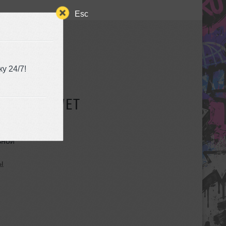
Esc
у 24/7!
СУЩЕСТВУЕТ
ьной
ы