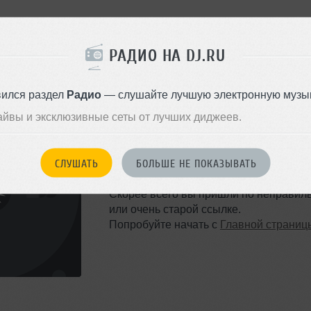
РАДИО НА DJ.RU
вился раздел
Радио
— слушайте лучшую электронную музык
айвы и эксклюзивные сеты от лучших диджеев.
ТАКОЙ СТРАНИЦЫ НЕ 
СЛУШАТЬ
БОЛЬШЕ НЕ ПОКАЗЫВАТЬ
Ошибка 404
Скорее всего вы пришли по неправил
или очень старой ссылке.
Попробуйте начать с
Главной страниц