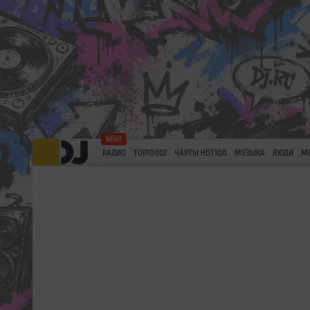
РАДИО
TOP100DJ
ЧАРТЫ HOT100
МУЗЫКА
ЛЮДИ
М