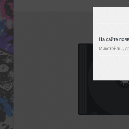
На сайте поя
Микстейпы, л