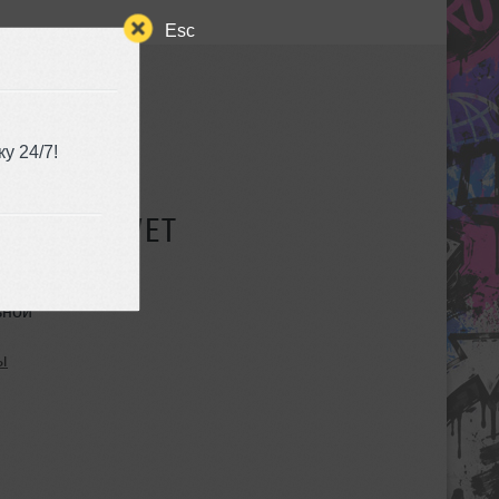
Esc
у 24/7!
СУЩЕСТВУЕТ
ьной
ы