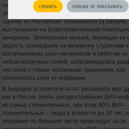
первую очередь молодежи, особенно уязвимо
СЛУШАТЬ
БОЛЬШЕ НЕ ПОКАЗЫВАТЬ
эпидемией ВИЧ/СПИДа», - рассказала в инте
одному из Российских телеканалов Dj Dinastia,
выступившая на Благотворительной Новогодн
вечеринке. Электронная музыка, звучащая из 
радость пришедшим на вечеринку студентам 
воспитанникам школ-интернатов и ребятам из
неблагополучных семей, сопровождалась раз
листовок с семью основными правилами, как
обезопасить себя от инфекции.
В будущем устроители хотят расширить круг др
как в России темпы распространения ВИЧ-инф
из самых стремительных, при этом 80% ВИЧ-
положительных – люди в возрасте до 30 лет, и
эпидемии по большей части происходит из-за