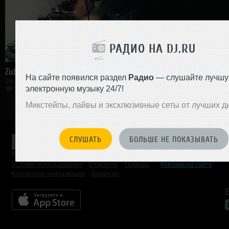
РАДИО НА DJ.RU
Zubovka_Open
На сайте появился раздел
Радио
— слушайте лучш
28 октября 2013, 2 фотографии
электронную музыку 24/7!
Микстейпы, лайвы и эксклюзивные сеты от лучших д
СЛУШАТЬ
БОЛЬШЕ НЕ ПОКАЗЫВАТЬ
© 2001 — 2026 «DJ.ru» Все права защищены.
Условия использования
О проекте
Помощь
Реклама на сайте
Контактная информация
Вакансии
Б