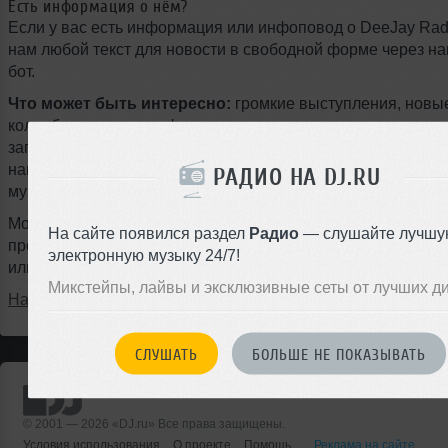
Есть информация о нём?
Если у вас есть информация или инфоповод о DeeJay Rad
нам любой текст для новости в свободной форме через на
бот.
Что может быть интересно:
громкие выступления, новы
коллаборации, туры, фестивали, подписание контрактов с
запуск собственного лейбла, ремиксы, радиошоу, мастер-к
награды, смена стиля или любые другие события из мира
РАДИО НА DJ.RU
музыки.
Можно писать на любом языке, даже с ошибками — наш ж
На сайте появился раздел
Радио
— слушайте лучшу
профессионально оформит материал и опубликует новость
электронную музыку 24/7!
или на следующий день.
Микстейпы, лайвы и эксклюзивные сеты от лучших д
Написать в @DjruBot
СЛУШАТЬ
БОЛЬШЕ НЕ ПОКАЗЫВАТЬ
© 2001 — 2026 «DJ.ru» Все права защищены.
Условия использования
О проекте
Помощь
Реклама на сайте