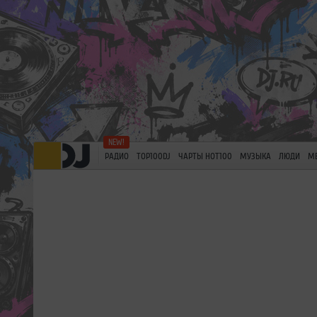
РАДИО
TOP100DJ
ЧАРТЫ HOT100
МУЗЫКА
ЛЮДИ
М