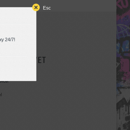
Esc
у 24/7!
СУЩЕСТВУЕТ
ьной
ы