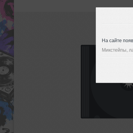
На сайте поя
Микстейпы, л