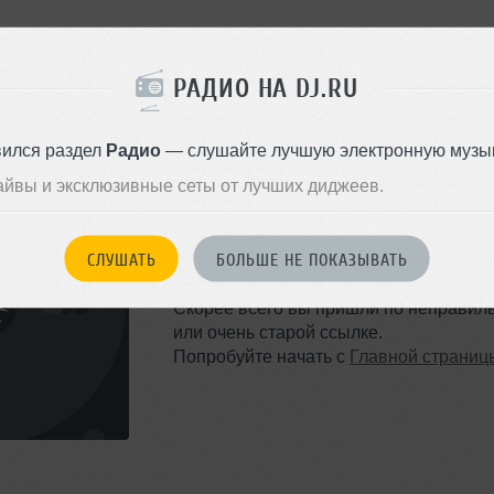
РАДИО НА DJ.RU
вился раздел
Радио
— слушайте лучшую электронную музык
айвы и эксклюзивные сеты от лучших диджеев.
ТАКОЙ СТРАНИЦЫ НЕ 
СЛУШАТЬ
БОЛЬШЕ НЕ ПОКАЗЫВАТЬ
Ошибка 404
Скорее всего вы пришли по неправил
или очень старой ссылке.
Попробуйте начать с
Главной страниц