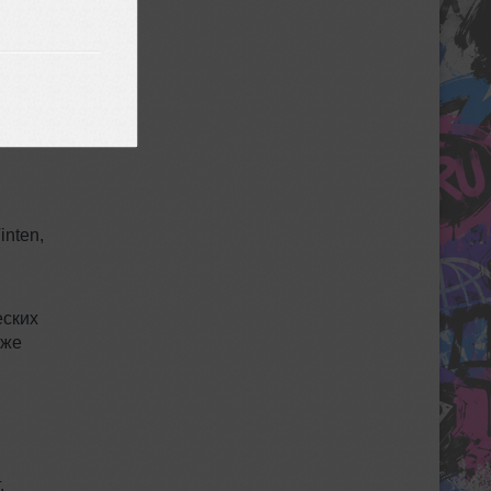
 идеи
inten,
еских
кже
.