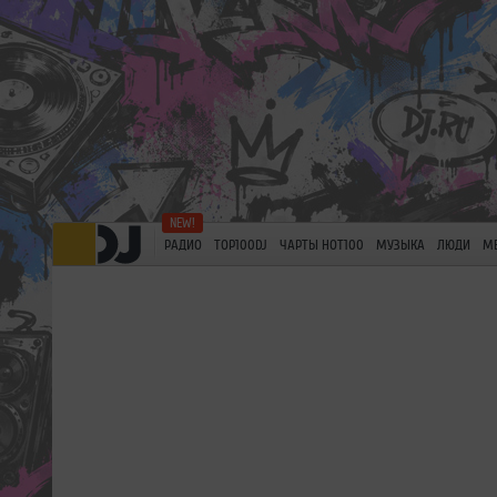
РАДИО
TOP100DJ
ЧАРТЫ HOT100
МУЗЫКА
ЛЮДИ
М