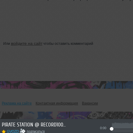
войдите на сайт
Или
чтобы оставить комментарий
Реклама на сайте
Контактная информация
Вакансии
PIRATE STATION @ RECORD10072026 #1287
0:00
GVOZD
ПОДПИСАТЬСЯ