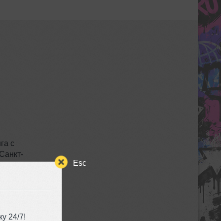
га с
Санкт-
Esc
 также
тся с
менее
астных
у 24/7!