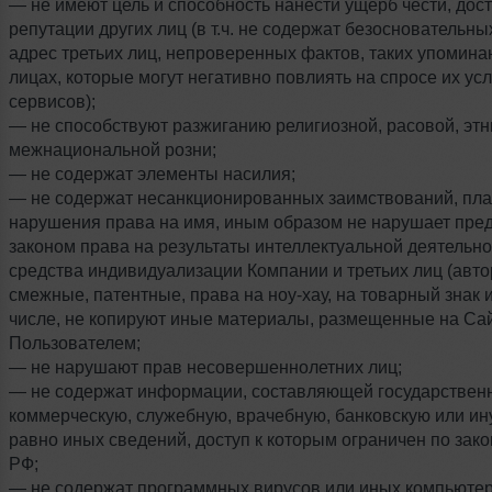
— не имеют цель и способность нанести ущерб чести, дос
репутации других лиц (в т.ч. не содержат безосновательны
адрес третьих лиц, непроверенных фактов, таких упоминан
лицах, которые могут негативно повлиять на спросе их услу
сервисов);
— не способствуют разжиганию религиозной, расовой, этн
межнациональной розни;
— не содержат элементы насилия;
— не содержат несанкционированных заимствований, пла
нарушения права на имя, иным образом не нарушает пр
законом права на результаты интеллектуальной деятельно
средства индивидуализации Компании и третьих лиц (авто
смежные, патентные, права на ноу-хау, на товарный знак и т
числе, не копируют иные материалы, размещенные на Са
Пользователем;
— не нарушают прав несовершеннолетних лиц;
— не содержат информации, составляющей государствен
коммерческую, служебную, врачебную, банковскую или ину
равно иных сведений, доступ к которым ограничен по зак
РФ;
— не содержат программных вирусов или иных компьютер