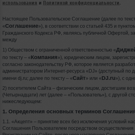
использования
и
Политикой конфиденциальности
.
Настоящее Пользовательское Соглашение (далее по текст
Соглашение
«
»), в соответствии со статьей 435 и пункто
Гражданского Кодекса РФ, являясь публичной Офертой, з
между
Дидже
1) Обществом с ограниченной ответственностью «
Компания
по тексту – «
»), юридическим лицом, зарегис
согласно законодательству РФ, которое является разрабо
администратором Интернет-ресурса «DJ» (доступный по 
Сайт
DJ.ru
имени dj.ru; далее по тексту – «
» или «
»), с од
2) посетителем Сайта – физическим лицом, достигшим воз
(Четырнадцати) лет (далее – «Пользователь»), с другой ст
нижеследующем:
1. Определения основных терминов Соглашения
1.1. «Акцепт» – принятие всех без исключения условий на
Соглашения Пользователем посредством осуществления
Регистрации на Сайте, после чего настоящее Соглашение