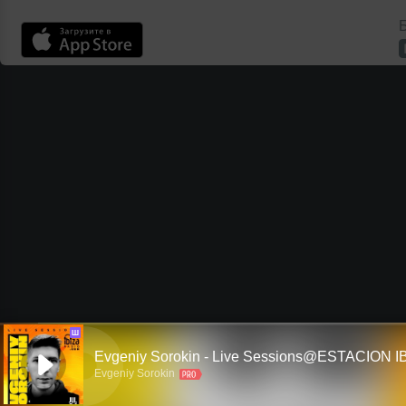
Б
Ш
Evgeniy Sorokin