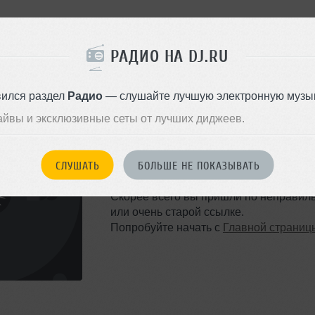
РАДИО НА DJ.RU
вился раздел
Радио
— слушайте лучшую электронную музык
айвы и эксклюзивные сеты от лучших диджеев.
ТАКОЙ СТРАНИЦЫ НЕ 
СЛУШАТЬ
БОЛЬШЕ НЕ ПОКАЗЫВАТЬ
Ошибка 404
Скорее всего вы пришли по неправил
или очень старой ссылке.
Попробуйте начать с
Главной страниц