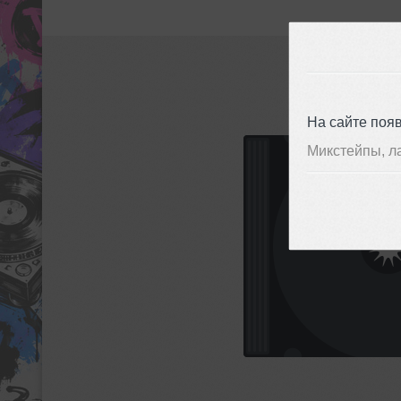
На сайте поя
Микстейпы, л