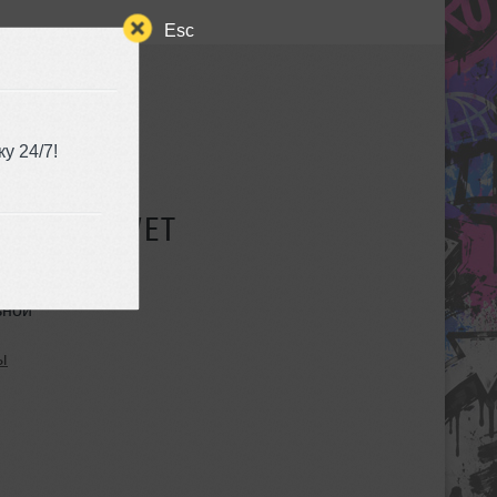
Esc
у 24/7!
СУЩЕСТВУЕТ
ьной
ы