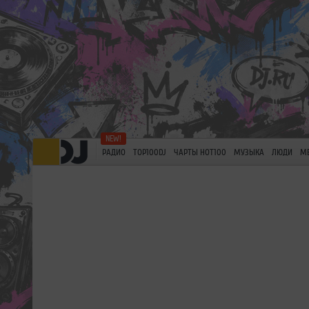
РАДИО
TOP100DJ
ЧАРТЫ HOT100
МУЗЫКА
ЛЮДИ
М