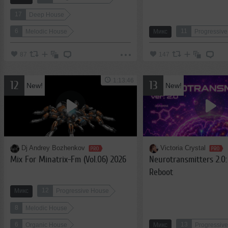
17
Deep House
6
11
Melodic House
Микс
Progressiv
87
147
1:13:46
12
13
New!
New!
Dj Andrey Bozhenkov
Victoria Crystal
Mix For Minatrix-Fm (Vol.06) 2026
Neurotransmitters 2.0:
Reboot
12
Микс
Progressive House
8
Melodic House
6
13
Organic House
Микс
Progressiv