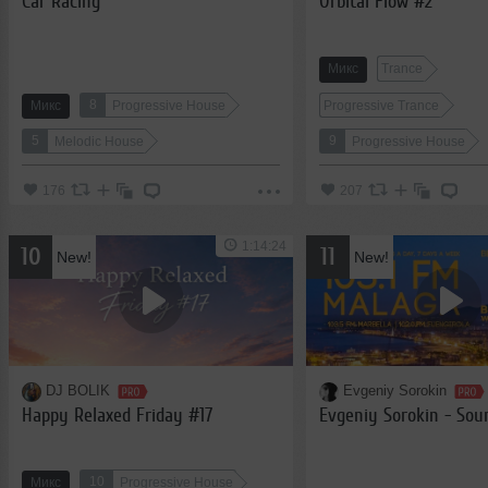
Car Racing
Orbital Flow #2
Микс
Trance
8
Микс
Progressive House
Progressive Trance
5
9
Melodic House
Progressive House
176
207
1:14:24
10
11
New!
New!
DJ BOLIK
Evgeniy Sorokin
Happy Relaxed Friday #17
Evgeniy Sorokin - Sou
10
Микс
Progressive House