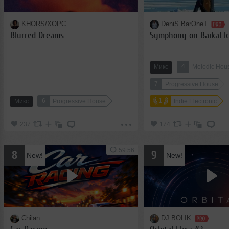
KHORS/XOPC
DeniS BarOneT
Blurred Dreams.
Symphony on Baikal I
4
Микс
Melodic Hou
7
Progressive House
6
1
Микс
Progressive House
Indie Electronic
237
174
59:56
8
9
New!
New!
Chilan
DJ BOLIK