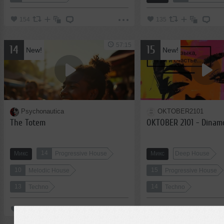
154
135
57:15
14
15
New!
New!
Psychonautica
OKTOBER2101
The Totem
OKTOBER 2101 - Dinam
14
Микс
Progressive House
Микс
Deep House
10
15
Melodic House
Progressive House
13
14
Techno
Techno
184
116