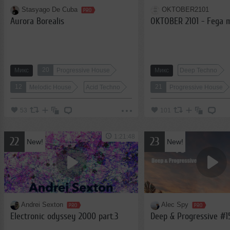
Stasyago De Cuba
OKTOBER2101
Aurora Borealis
OKTOBER 2101 - Fega 
20
Микс
Progressive House
Микс
Deep Techno
12
21
Melodic House
Acid Techno
Progressive House
53
101
1:21:48
22
23
New!
New!
Andrei Sexton
Alec Spy
Electronic odyssey 2000 part.3
Deep & Progressive #1