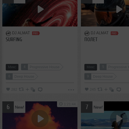
DJ ALMAT
DJ ALMAT
SURFING
ПОЛЕТ
4
5
Микс
Progressive House
Микс
Progressive
6
9
Deep House
Deep House
282
245
1:21:44
6
7
New!
New!