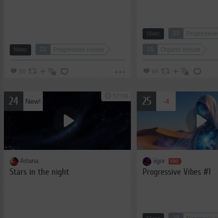
23
Микс
Progressiv
22
15
Микс
Progressive House
Organic House
86
94
57:09
24
25
New!
-4
Artana
iigor
Stars in the night
Progressive Vibes #1
25