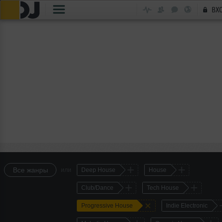
ВХ
+
+
Все жанры
или
Deep House
House
+
+
Club/Dance
Tech House
+
Progressive House
Indie Electronic