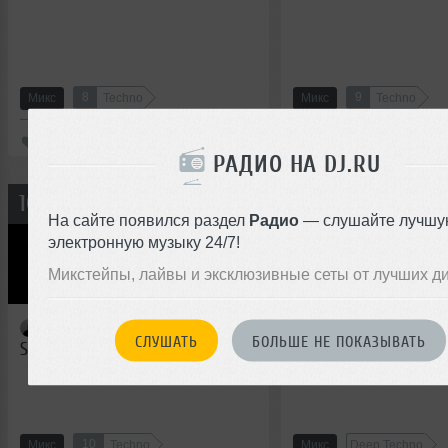
8
9
Микс
Techno
Микс
Techno
136
117
РАДИО НА DJ.RU
57:47
10
11
New!
New!
На сайте появился раздел
Радио
— слушайте лучшу
электронную музыку 24/7!
Микстейпы, лайвы и эксклюзивные сеты от лучших д
Ustinov
DJ BOLIK
СЛУШАТЬ
БОЛЬШЕ НЕ ПОКАЗЫВАТЬ
Selected music #9
Pressure Line #2 – Al
10
Микс
Techno
Микс
Deep Techno