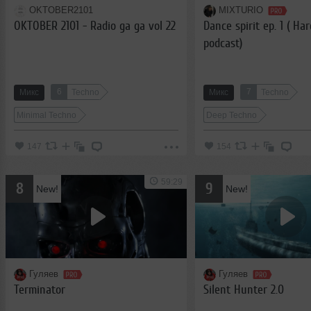
OKTOBER2101
MIXTURIO
OKTOBER 2101 - Radio ga ga vol 22
Dance spirit ep. 1 ( Ha
podcast)
6
7
Микс
Techno
Микс
Techno
Minimal Techno
Deep Techno
147
154
59:29
8
9
New!
New!
Гуляев
Гуляев
Terminator
Silent Hunter 2.0