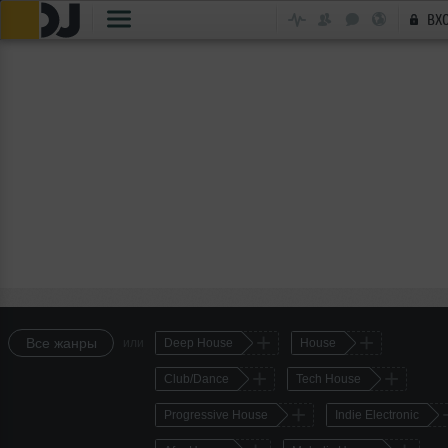
ВХ
+
+
Все жанры
или
Deep House
House
+
+
Club/Dance
Tech House
+
Progressive House
Indie Electronic