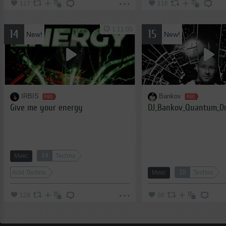
117
116
1:11:05
14
15
New!
New!
IRBIS
Bankov
Give me your energy
14
Микс
Techno
15
Acid Techno
Микс
Techno
129
98