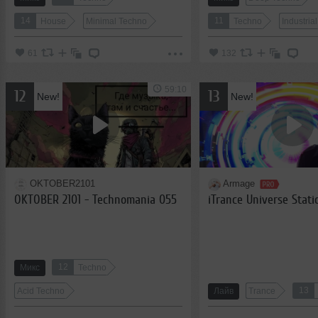
14
11
House
Minimal Techno
Techno
Industrial
61
132
59:10
12
13
New!
New!
OKTOBER2101
Armage
OKTOBER 2101 - Technomania 055
iTrance Universe Stati
12
Микс
Techno
13
Acid Techno
Лайв
Trance