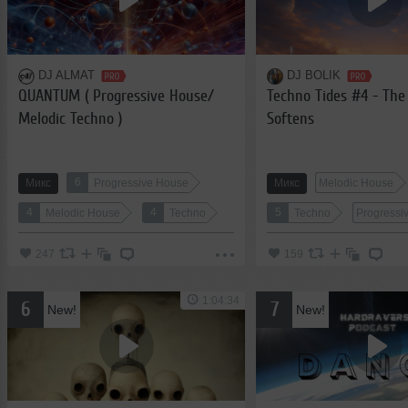
DJ ALMAT
DJ BOLIK
QUANTUM ( Progressive House/
Techno Tides #4 - The
Melodic Techno )
Softens
6
Микс
Progressive House
Микс
Melodic House
4
4
5
Melodic House
Techno
Techno
Progressi
247
159
1:04:34
6
7
New!
New!