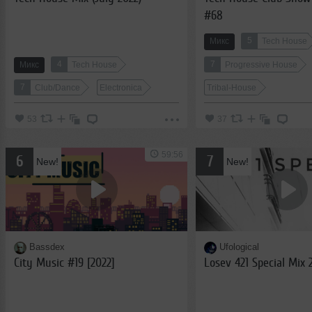
#68
5
Микс
Tech House
4
7
Микс
Tech House
Progressive House
7
Club/Dance
Electronica
Tribal-House
53
37
59:56
6
7
New!
New!
Bassdex
Ufological
City Music #19 [2022]
Losev 421 Special Mix 