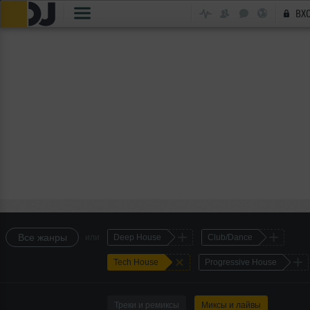
ВХ
+
+
Все жанры
или
Deep House
Club/Dance
+
+
Tech House
Progressive House
Треки и ремиксы
Миксы и лайвы