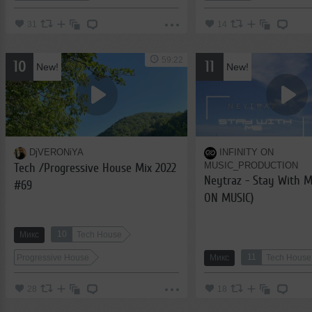
31
14
59:22
10
11
New!
New!
DjVERONiYA
INFINITY ON
MUSIC_PRODUCTION
Tech /Progressive House Mix 2022
Neytraz - Stay With M
#69
ON MUSIC)
10
Микс
Tech House
11
Progressive House
Микс
Tech House
28
18