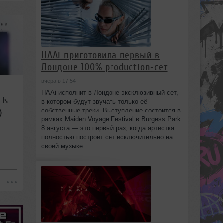
HAAi приготовила первый в
Лондоне 100% production‑сет
вчера в 17:54
HAAi исполнит в Лондоне эксклюзивный сет,
 Is
в котором будут звучать только её
собственные треки. Выступление состоится в
)
рамках Maiden Voyage Festival в Burgess Park
8 августа — это первый раз, когда артистка
полностью построит сет исключительно на
своей музыке.