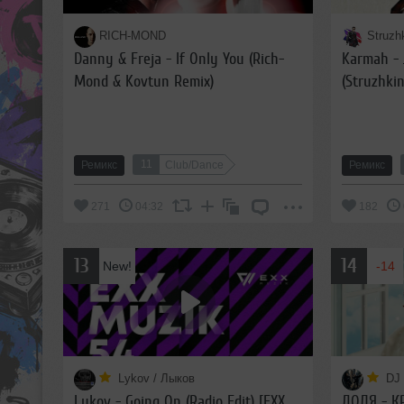
RICH-MOND
Struzh
Danny & Freja - If Only You (Rich-
Karmah - 
Mond & Kovtun Remix)
(Struzhkin
11
Ремикс
Club/Dance
Ремикс
271
04:32
182
13
14
New!
-14
Lykov / Лыков
DJ
Lykov - Going On (Radio Edit) [EXX
ДОЛЯ - КР