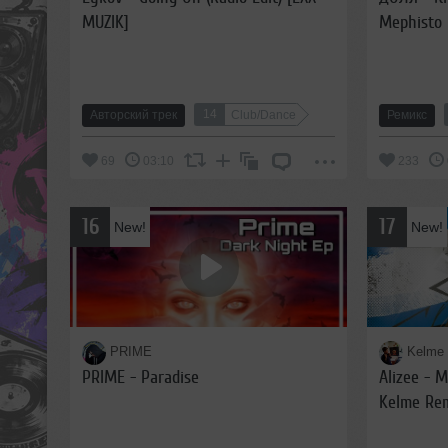
MUZIK]
Mephisto 
14
Авторский трек
Club/Dance
Ремикс
69
03:10
233
16
17
New!
New!
PRIME
Kelme
PRIME - Paradise
Alizee - 
Kelme Rem