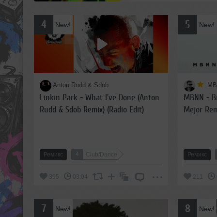
Bass bass ?
к 00:39
4
5
New!
New!
Anton Rudd & Sdob
MB
Linkin Park - What I've Done (Anton
MBNN - Br
09 янва
Сергей
Rudd & Sdob Remix) (Radio Edit)
Mejor Rem
Просто огонь
4
Ремикс
Club/Dance
Ремикс
395
03:04
211
7
8
New!
New!