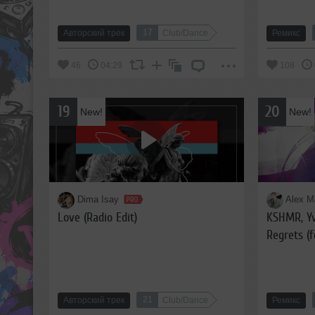
17
Авторский трек
Club/Dance
Ремикс
46
04:29
108
19
20
New!
New!
Dima Isay
Alex M
Love (Radio Edit)
KSHMR, Yv
Regrets (f
Remix)
21
Авторский трек
Club/Dance
Ремикс