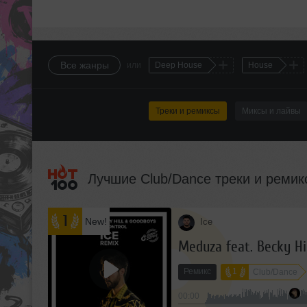
+
+
Все жанры
или
Deep House
House
Треки и ремиксы
Миксы и лайвы
Лучшие Club/Dance треки и ремик
1
New!
Ice
Meduza feat. Becky Hil
Ремикс
1
Club/Dance
00:00