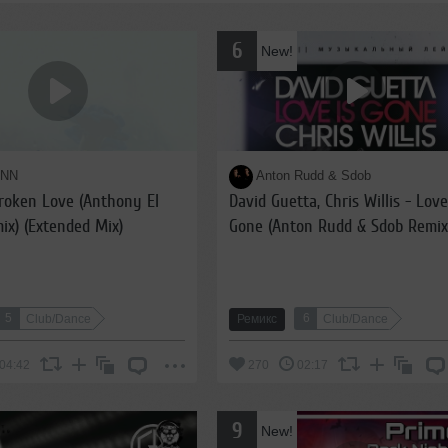
6
New!
NN
Anton Rudd & Sdob
oken Love (Anthony El
David Guetta, Chris Willis - Love
ря 2021, 05:04:
ix) (Extended Mix)
Gone (Anton Rudd & Sdob Remix
к 00:50
(Radio Edit)
5
6
Club/Dance
Ремикс
Club/Dance
04:42
270
02:17
9
New!