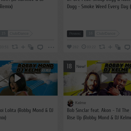
Remix)
Dogg - Smoke Weed Every Day (
Marvel Remix)
15
16
Club/Dance
Ремикс
Club/Dance
03:51
282
03:22
18
New!
Kelme
Moi Lolita (Robby Mond & DJ
Bob Sinclar feat. Akon - Til The
ix)
Rise Up (Robby Mond & DJ Kelm
Remix)