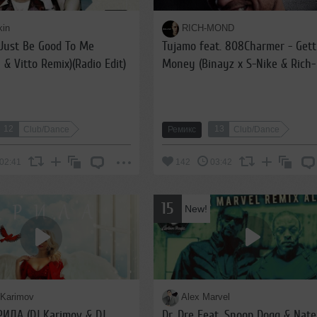
kin
RICH-MOND
Just Be Good To Me
Tujamo feat. 808Charmer - Gett
 & Vitto Remix)(Radio Edit)
Money (Binayz x S-Nike & Rich-
Mond Remix)
12
13
Club/Dance
Ремикс
Club/Dance
02:41
142
03:42
15
New!
 Karimov
Alex Marvel
ИЛА (DJ Karimov & DJ
Dr. Dre Feat. Snoop Dogg & Nate