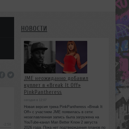
НОВОСТИ
JME неожиданно добавил
куплет в «Break It Off»
PinkPantheress
сегодня в 12:07
Новая версия трека PinkPantheress «Break It
Off» с участием JME появилась в сети:
незаглавленная запись была загружена на
YouTube-канал Man Better Know 2 августа
-2:58
2026 года. Пока нет подтверждения планов по