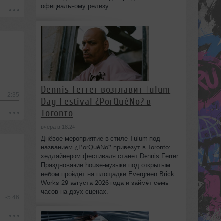
официальному релизу.
Dennis Ferrer возглавит Tulum
-2:35
Day Festival ¿PorQuéNo? в
Toronto
вчера в 18:24
Днёвое мероприятие в стиле Tulum под
названием ¿PorQuéNo? привезут в Toronto:
хедлайнером фестиваля станет Dennis Ferrer.
Празднование house-музыки под открытым
небом пройдёт на площадке Evergreen Brick
Works 29 августа 2026 года и займёт семь
часов на двух сценах.
-5:46