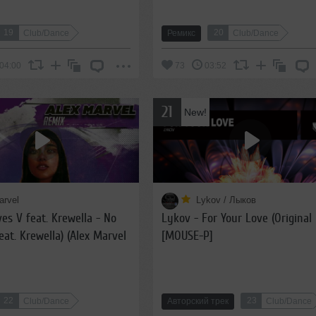
19
20
Club/Dance
Ремикс
Club/Dance
04:00
73
03:52
21
New!
arvel
Lykov / Лыков
es V feat. Krewella - No
Lykov - For Your Love (Original 
eat. Krewella) (Alex Marvel
[MOUSE-P]
22
23
Club/Dance
Авторский трек
Club/Dance