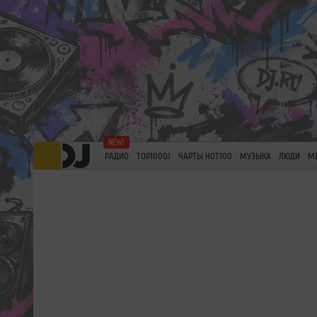
РАДИО
TOP100DJ
ЧАРТЫ HOT100
МУЗЫКА
ЛЮДИ
М