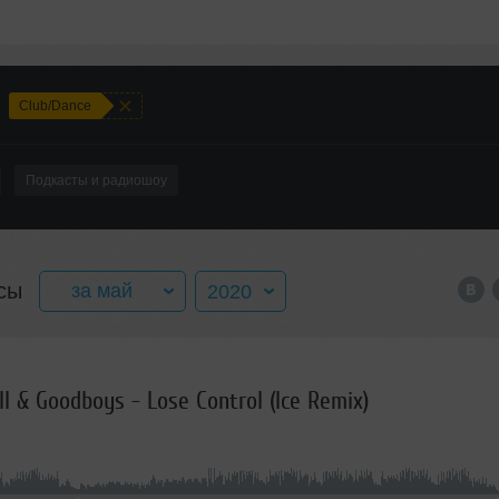
+
Club/Dance
Подкасты и радиошоу
сы
за май
2020
за весь год
2016
l & Goodboys - Lose Control (Ice Remix)
январь
2017
февраль
2018
март