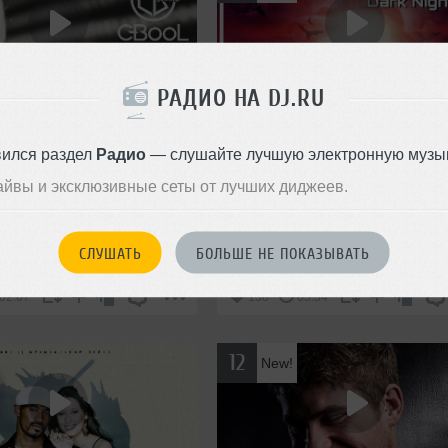
РАДИО НА DJ.RU
d
PRIME
tch You (A.Floud remix)
PRIME - Dark Night
вился раздел
Радио
— слушайте лучшую электронную музык
айвы и эксклюзивные сеты от лучших диджеев.
9
10
Club/Dance
Авторский трек
Club/Dance
СЛУШАТЬ
БОЛЬШЕ НЕ ПОКАЗЫВАТЬ
02:07
138
03:34
12
New!