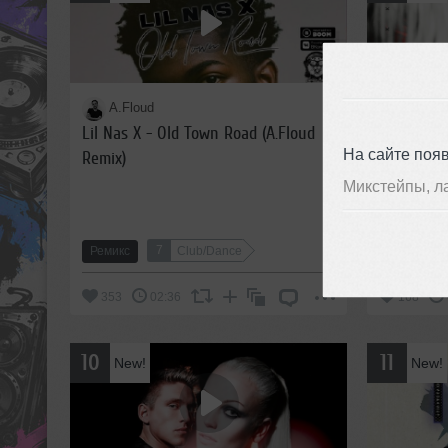
A.Floud
A.Flou
Lil Nas X - Old Town Road (A.Floud
C-BooL-Ca
На сайте поя
Remix)
Микстейпы, л
7
Ремикс
Club/Dance
Ремикс
353
02:36
168
10
11
New!
New!