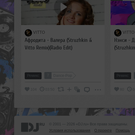
VITTO
VITTO
Афродита - Валера (Struzhkin &
Нэнси - 
Vitto Remix)(Radio Edit)
(Struzhkin
7
Ремикс
Dance-Pop
Ремикс
104
03:50
80
0
© 2001 — 2026 «DJ.ru» Все права защищены.
Условия использования
О проекте
Помощь