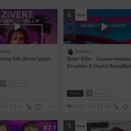
6
New!
Splash
Struzhkin
everly Hills (Artem Splash
Денис RiDer - Пьяным молод
(Struzhkin & Cheeful Remix)(Rad
Edit)
5
Dance-Pop
6
e
Ремикс
Dance-Pop
2:58
60
03:01
9
New!