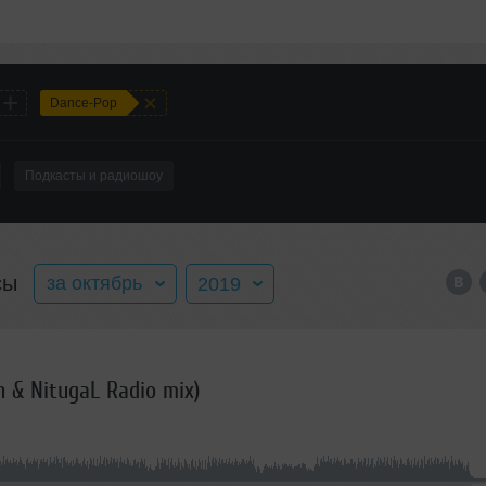
+
+
Dance-Pop
Подкасты и радиошоу
сы
за октябрь
2019
за весь год
2016
in & NitugaL Radio mix)
январь
2017
февраль
2018
март