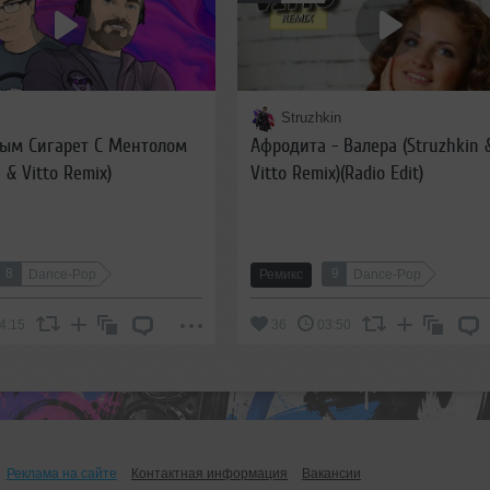
Struzhkin
Дым Cигарет C Ментолом
Афродита - Валера (Struzhkin 
 & Vitto Remix)
Vitto Remix)(Radio Edit)
8
9
Dance-Pop
Ремикс
Dance-Pop
4:15
36
03:50
Реклама на сайте
Контактная информация
Вакансии