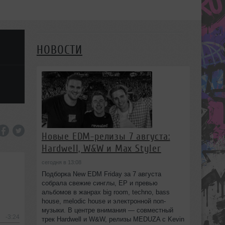
НОВОСТИ
Новые EDM-релизы 7 августа:
Hardwell, W&W и Max Styler
сегодня в 13:08
Подборка New EDM Friday за 7 августа
собрала свежие синглы, EP и превью
альбомов в жанрах big room, techno, bass
house, melodic house и электронной поп-
музыки. В центре внимания — совместный
-3:24
трек Hardwell и W&W, релизы MEDUZA с Kevin