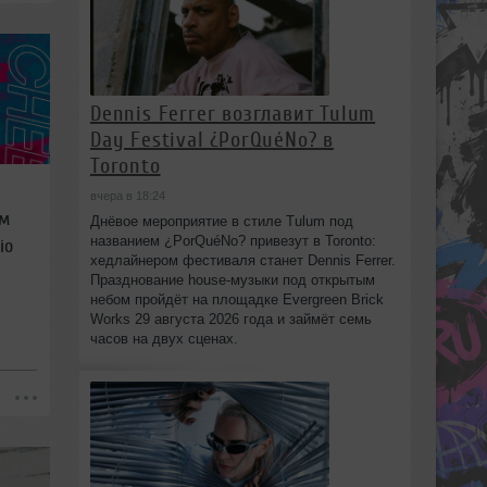
Dennis Ferrer возглавит Tulum
Day Festival ¿PorQuéNo? в
Toronto
вчера в 18:24
ым
Днёвое мероприятие в стиле Tulum под
названием ¿PorQuéNo? привезут в Toronto:
io
хедлайнером фестиваля станет Dennis Ferrer.
Празднование house-музыки под открытым
небом пройдёт на площадке Evergreen Brick
Works 29 августа 2026 года и займёт семь
часов на двух сценах.