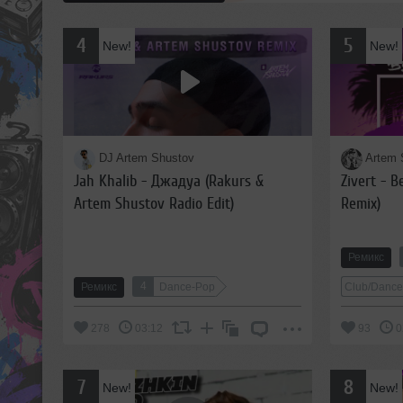
4
5
New!
New!
DJ Artem Shustov
Artem 
Jah Khalib - Джадуа (Rakurs &
Zivert - B
Artem Shustov Radio Edit)
Remix)
Ремикс
4
Ремикс
Dance-Pop
Club/Danc
278
03:12
93
0
7
8
New!
New!