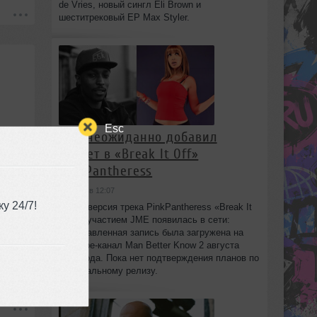
de Vries, новый сингл Eli Brown и
шеститрековый EP Max Styler.
Esc
JME неожиданно добавил
-2:57
куплет в «Break It Off»
PinkPantheress
сегодня в 12:07
у 24/7!
Новая версия трека PinkPantheress «Break It
Off» с участием JME появилась в сети:
незаглавленная запись была загружена на
YouTube-канал Man Better Know 2 августа
2026 года. Пока нет подтверждения планов по
официальному релизу.
-3:01