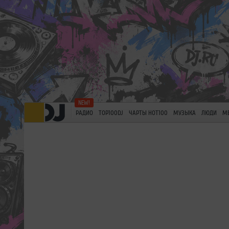
РАДИО
TOP100DJ
ЧАРТЫ HOT100
МУЗЫКА
ЛЮДИ
М