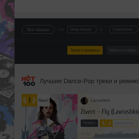
+
Все жанры
или
Deep House
Club/Dance
Треки и ремиксы
Миксы и лайвы
Лучшие Dance-Pop треки и ремик
1
New!
Lavrushkin
Zivert - Fly (Lavrushk
Ремикс
1
Dance-Pop
00:00