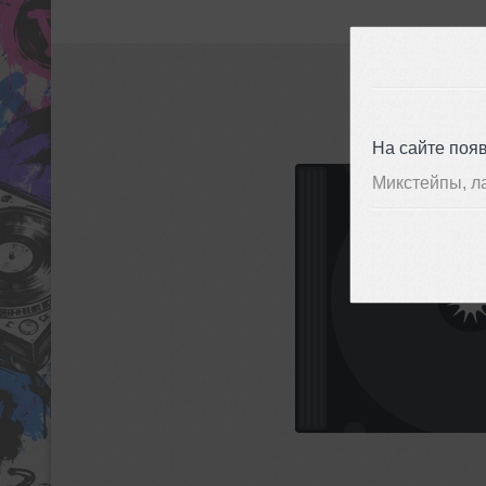
На сайте поя
Микстейпы, л