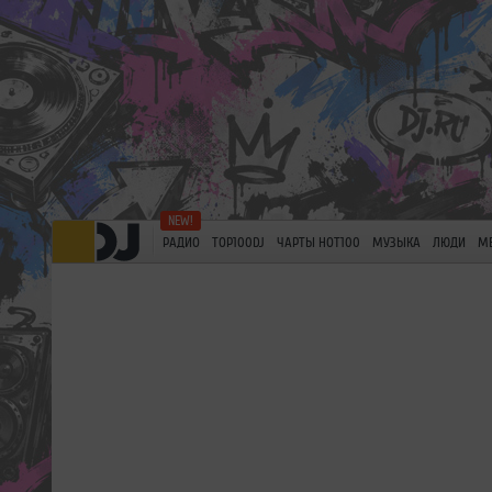
РАДИО
TOP100DJ
ЧАРТЫ HOT100
МУЗЫКА
ЛЮДИ
М