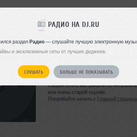
РАДИО НА DJ.RU
вился раздел
Радио
— слушайте лучшую электронную музык
айвы и эксклюзивные сеты от лучших диджеев.
ТАКОЙ СТРАНИЦЫ НЕ 
СЛУШАТЬ
БОЛЬШЕ НЕ ПОКАЗЫВАТЬ
Ошибка 404
Скорее всего вы пришли по неправил
или очень старой ссылке.
Попробуйте начать с
Главной страниц