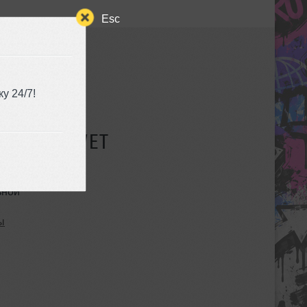
Esc
у 24/7!
СУЩЕСТВУЕТ
ьной
ы