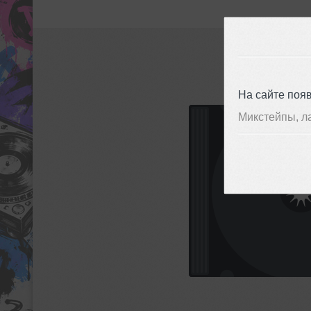
На сайте поя
Микстейпы, л