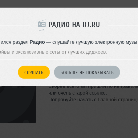
РАДИО НА DJ.RU
вился раздел
Радио
— слушайте лучшую электронную музык
айвы и эксклюзивные сеты от лучших диджеев.
ТАКОЙ СТРАНИЦЫ НЕ 
СЛУШАТЬ
БОЛЬШЕ НЕ ПОКАЗЫВАТЬ
Ошибка 404
Скорее всего вы пришли по неправил
или очень старой ссылке.
Попробуйте начать с
Главной страниц