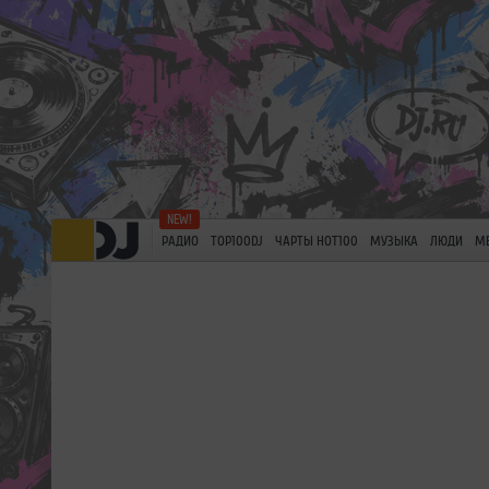
РАДИО
TOP100DJ
ЧАРТЫ HOT100
МУЗЫКА
ЛЮДИ
М