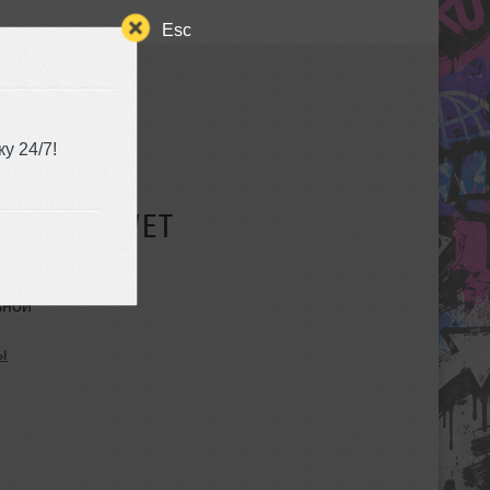
Esc
у 24/7!
СУЩЕСТВУЕТ
ьной
ы