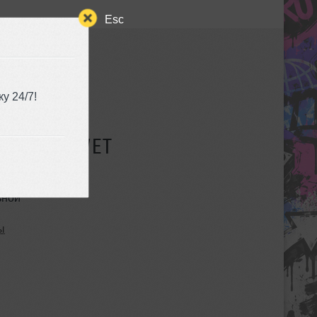
Esc
у 24/7!
СУЩЕСТВУЕТ
ьной
ы