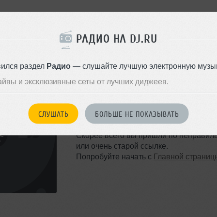
РАДИО НА DJ.RU
вился раздел
Радио
— слушайте лучшую электронную музык
айвы и эксклюзивные сеты от лучших диджеев.
ТАКОЙ СТРАНИЦЫ НЕ 
СЛУШАТЬ
БОЛЬШЕ НЕ ПОКАЗЫВАТЬ
Ошибка 404
Скорее всего вы пришли по неправил
или очень старой ссылке.
Попробуйте начать с
Главной страниц