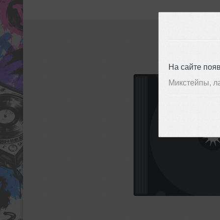
На сайте поя
Микстейпы, л