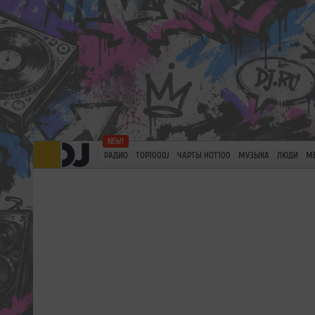
РАДИО
TOP100DJ
ЧАРТЫ HOT100
МУЗЫКА
ЛЮДИ
М