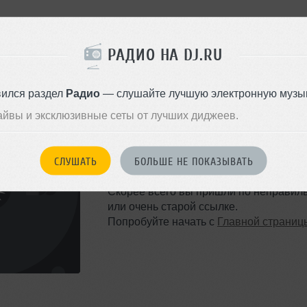
РАДИО НА DJ.RU
вился раздел
Радио
— слушайте лучшую электронную музык
айвы и эксклюзивные сеты от лучших диджеев.
ТАКОЙ СТРАНИЦЫ НЕ 
СЛУШАТЬ
БОЛЬШЕ НЕ ПОКАЗЫВАТЬ
Ошибка 404
Скорее всего вы пришли по неправил
или очень старой ссылке.
Попробуйте начать с
Главной страниц