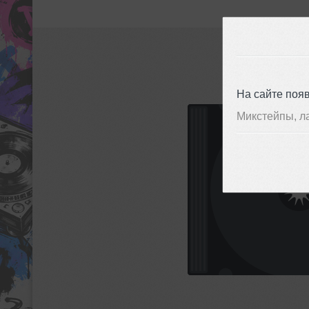
На сайте поя
Микстейпы, л