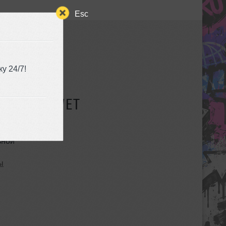
Esc
у 24/7!
СУЩЕСТВУЕТ
ьной
ы