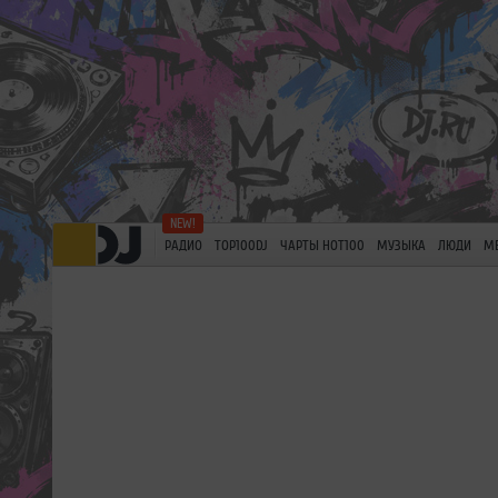
РАДИО
TOP100DJ
ЧАРТЫ HOT100
МУЗЫКА
ЛЮДИ
М