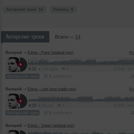
Авторские треки
14
Ремиксы
6
Авторские треки
Всего —
14
Валерий
➝
Edvig - Point (original mix)
6:22
194 раза
6
15 MB, 32
Авторский трек
В плейлист
2
Валерий
➝
Edvig - Lost love (radio mix)
4:13
60 раз
4
10 MB, 32
Авторский трек
В плейлист
2
Валерий
➝
Edvig - Sneer (original mix)