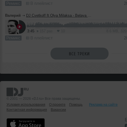
Ремикс
В плейлист
2
Валерий
➝
DJ Cvetkoff ft Olya Milaksa - Belaya noch (Edvig remix)
3:45
157 раз
10
8.6 MB, 32
Ремикс
В плейлист
2
ВСЕ ТРЕКИ
© 2001 — 2026 «DJ.ru» Все права защищены.
Условия использования
О проекте
Помощь
Реклама на сайте
Контактная информация
Вакансии
Б