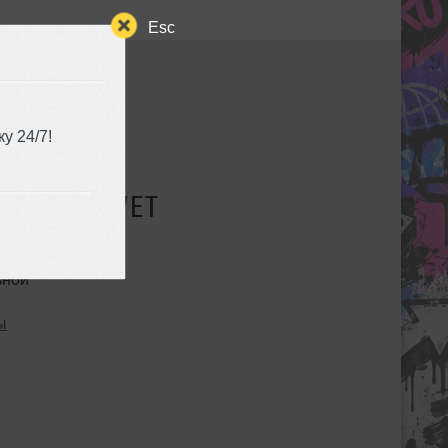
Esc
у 24/7!
СУЩЕСТВУЕТ
ьной
ы