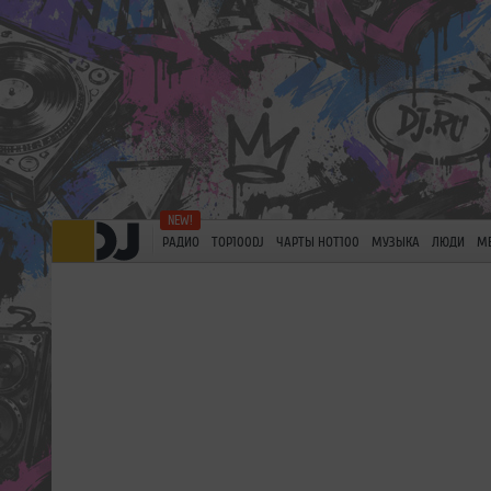
РАДИО
TOP100DJ
ЧАРТЫ HOT100
МУЗЫКА
ЛЮДИ
М