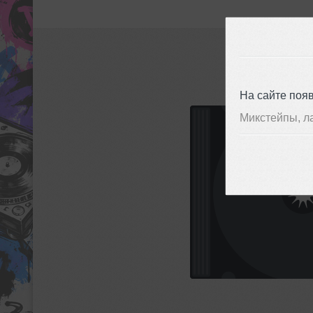
На сайте поя
Микстейпы, л