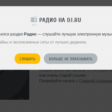
РАДИО НА DJ.RU
вился раздел
Радио
— слушайте лучшую электронную музык
айвы и эксклюзивные сеты от лучших диджеев.
ТАКОЙ СТРАНИЦЫ НЕ 
СЛУШАТЬ
БОЛЬШЕ НЕ ПОКАЗЫВАТЬ
Ошибка 404
Скорее всего вы пришли по неправил
или очень старой ссылке.
Попробуйте начать с
Главной страниц