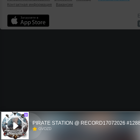
Контактная информация
Вакансии
Б
Ш
PIRATE STATION @ RECORD17072026 #128
GVOZD