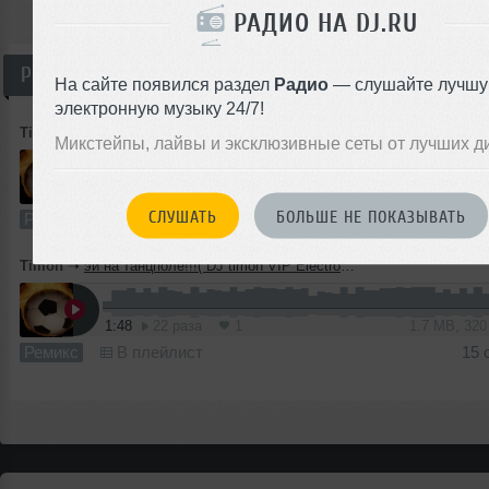
РАДИО НА DJ.RU
Ремиксы
На сайте появился раздел
Радио
— слушайте лучш
электронную музыку 24/7!
Timon
➝
Jamp Up !!! ( DJ timon Electro Rmx )
Микстейпы, лайвы и эксклюзивные сеты от лучших д
3
1:33
10 раз
0
1.4 MB, 32
СЛУШАТЬ
БОЛЬШЕ НЕ ПОКАЗЫВАТЬ
Ремикс
В плейлист
16 
Timon
➝
эй на танцполе!!!( DJ timon VIP Electro Rmx осень 2011)
1:48
22 раза
1
1.7 MB, 32
Ремикс
В плейлист
15 