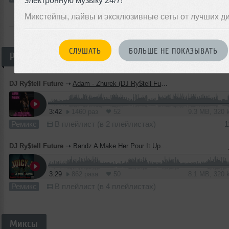
электронную музыку 24/7!
Микстейпы, лайвы и эксклюзивные сеты от лучших д
ВСЕ ТРЕКИ
СЛУШАТЬ
БОЛЬШЕ НЕ ПОКАЗЫВАТЬ
Ремиксы
DJ Ry$tell Future
➝
Adam - Zhurek (DJ Ry$tell Future deep house remix 2024)
3:42
1460 раз
52
9.3 MB, 320
Ремикс
В плейлист (в 2 плейлистах)
1
DJ Ry$tell Future
➝
Bandz A Make Her Pour It Up (DJ Ry$tell Future Mash up RMX)
3:29
862 раза
50
8.1 MB, 320
Ремикс
В плейлист (в 4 плейлистах)
Миксы