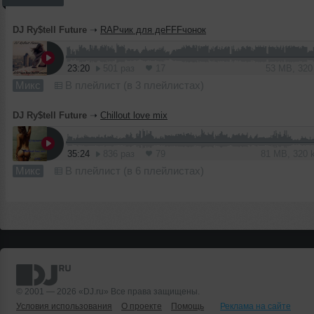
DJ Ry$tell Future
➝
RAPчик для деFFFчонок
23:20
501 раз
17
53 MB, 32
Микс
В плейлист (в 3 плейлистах)
DJ Ry$tell Future
➝
Chillout love mix
35:24
836 раз
79
81 MB, 320
Микс
В плейлист (в 6 плейлистах)
© 2001 — 2026 «DJ.ru» Все права защищены.
Условия использования
О проекте
Помощь
Реклама на сайте