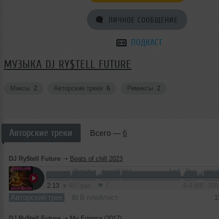
ЛИЧНОЕ СООБЩЕНИЕ
ПОДКАСТ
МУЗЫКА DJ RY$TELL FUTURE
Миксы
2
Авторские треки
6
Ремиксы
2
Авторские треки
Всего —
6
DJ Ry$tell Future
➝
Beats of chill 2023
2:13
457 раз
7
6.4 MB, 32
Авторский трек
В плейлист
1
DJ Ry$tell Future
➝
My Enigma (2017)