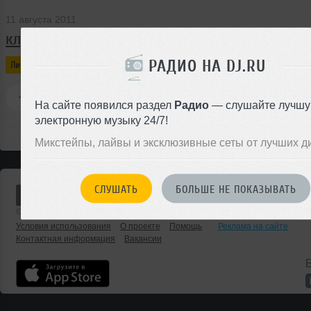
11 августа 2011
клуб
РАДИО НА DJ.RU
Личный блог
Red Dew
0
30 просмотров
0 комментариев
На сайте появился раздел
Радио
— слушайте лучш
электронную музыку 24/7!
Микстейпы, лайвы и эксклюзивные сеты от лучших д
СЛУШАТЬ
БОЛЬШЕ НЕ ПОКАЗЫВАТЬ
© 2001 — 2026 «DJ.ru» Все права защищены.
Условия использования
О проекте
Помощь
Реклама на сайте
Контактная информация
Вакансии
Б