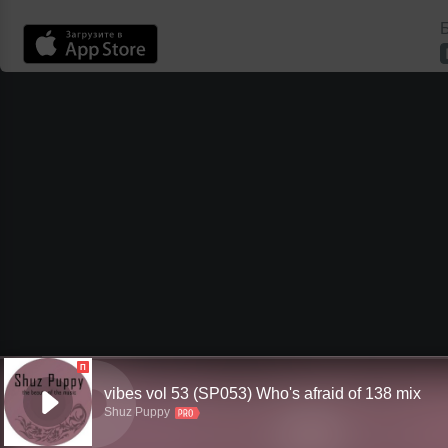
Б
П
vibes vol 53 (SP053) Who's afraid of 138 mix
Shuz Puppy